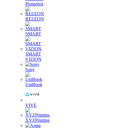
Promobot
RELEON
SMART
SMART
VIZION
Sony
UniBook
VIVE
XYZPrinting