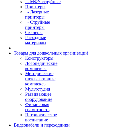
- МФУ струйные
Принтеры
- Лазерные
принтеры
- Струйные
принтеры
Сканеры
Расходные
материалы
Товары для дошкольных организаций
Конструкторы
Логопедические
комплексы
Методические
интерактивные
комплексы
Мультстудия
Развивающее
оборудование
Финансовая
грамотность
Патриотическое
воспитание
Видеокабели и переходники