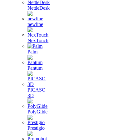
NettleDesk
newline
NexTouch
Palm
Pantum
PICASO
3D
PolyGlide
Prestigio