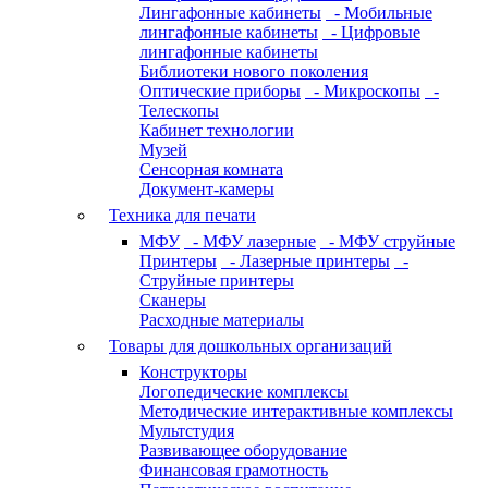
Лингафонные кабинеты
- Мобильные
лингафонные кабинеты
- Цифровые
лингафонные кабинеты
Библиотеки нового поколения
Оптические приборы
- Микроскопы
-
Телескопы
Кабинет технологии
Музей
Сенсорная комната
Документ-камеры
Техника для печати
МФУ
- МФУ лазерные
- МФУ струйные
Принтеры
- Лазерные принтеры
-
Струйные принтеры
Сканеры
Расходные материалы
Товары для дошкольных организаций
Конструкторы
Логопедические комплексы
Методические интерактивные комплексы
Мультстудия
Развивающее оборудование
Финансовая грамотность