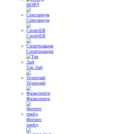
НОРД
Сенсориум
СпортЕВ
Спортизация
Тач Лаб
Технолаб
Фазаспорта
Фитнес
трейд