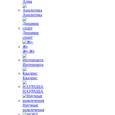
Алма
Аналитика
Динамик
спорт
Жу-Жу
Интерпарта
Квадрис
НАУРАША
Научные
развлечения