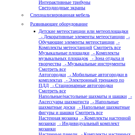
Интерактивные трибуны
Светодиодные экраны
Специализированная мебель
Развивающее оборудование
Детские метеостанции или метеоплощадки
- Декоративные элементы метеостанции
-
Обучающие элементы метеостанции
-
Комплекты метеостанций
Смотреть все
Музыкальные площадки
- Комплекты
музыкальных площадок
- Зона отдыха и
творчества
- Музыкальные инструменты
Смотреть все
Автогородки
- Мобильные автогородки в
комплектах
- Электронный тренажер по
ПДД
- Стационарные автогородки
Смотреть все
Напольные/настольные шахматы и шашки
-
Аксессуары шахматиста
- Напольные
шахматные доски
- Напольные шахматные
фигуры и шашки
Смотреть все
Настенная мозаика
- Комплекты настенной
мозаики
- Индивидуальный комплект
мозаики
Настенные панели
- Комплекты настенных