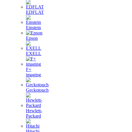
EDFLAT
Einstein
Epson
EXELL
F+
imaging
Geckotouch
Hewlett-
Packard
Hitachi