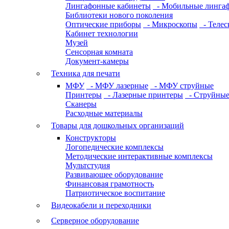
Лингафонные кабинеты
- Мобильные линга
Библиотеки нового поколения
Оптические приборы
- Микроскопы
- Телес
Кабинет технологии
Музей
Сенсорная комната
Документ-камеры
Техника для печати
МФУ
- МФУ лазерные
- МФУ струйные
Принтеры
- Лазерные принтеры
- Струйные
Сканеры
Расходные материалы
Товары для дошкольных организаций
Конструкторы
Логопедические комплексы
Методические интерактивные комплексы
Мультстудия
Развивающее оборудование
Финансовая грамотность
Патриотическое воспитание
Видеокабели и переходники
Серверное оборудование