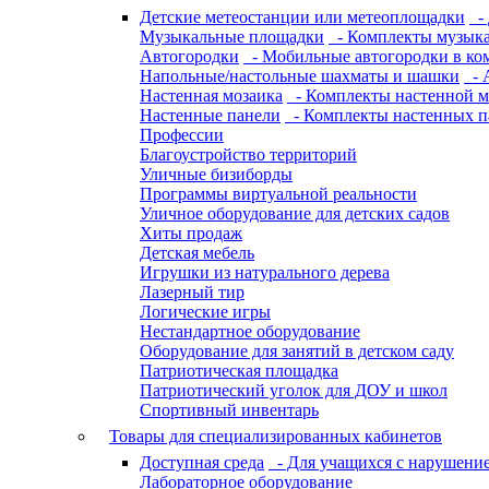
Детские метеостанции или метеоплощадки
- 
Музыкальные площадки
- Комплекты музык
Автогородки
- Мобильные автогородки в ко
Напольные/настольные шахматы и шашки
- 
Настенная мозаика
- Комплекты настенной м
Настенные панели
- Комплекты настенных п
Профессии
Благоустройство территорий
Уличные бизиборды
Программы виртуальной реальности
Уличное оборудование для детских садов
Хиты продаж
Детская мебель
Игрушки из натурального дерева
Лазерный тир
Логические игры
Нестандартное оборудование
Оборудование для занятий в детском саду
Патриотическая площадка
Патриотический уголок для ДОУ и школ
Спортивный инвентарь
Товары для специализированных кабинетов
Доступная среда
- Для учащихся с нарушение
Лабораторное оборудование