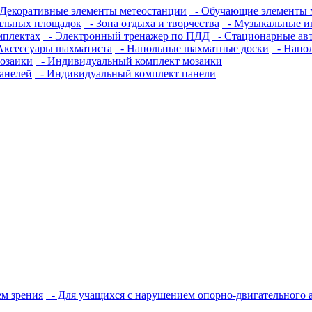
Декоративные элементы метеостанции
- Обучающие элементы 
альных площадок
- Зона отдыха и творчества
- Музыкальные и
мплектах
- Электронный тренажер по ПДД
- Стационарные ав
Аксессуары шахматиста
- Напольные шахматные доски
- Напо
озаики
- Индивидуальный комплект мозаики
анелей
- Индивидуальный комплект панели
м зрения
- Для учащихся с нарушением опорно-двигательного 