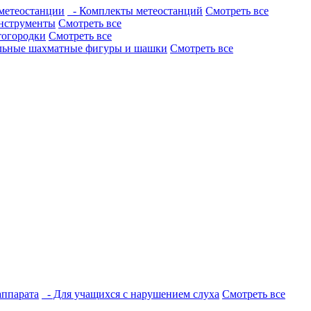
метеостанции
- Комплекты метеостанций
Смотреть все
нструменты
Смотреть все
тогородки
Смотреть все
льные шахматные фигуры и шашки
Смотреть все
аппарата
- Для учащихся с нарушением слуха
Смотреть все