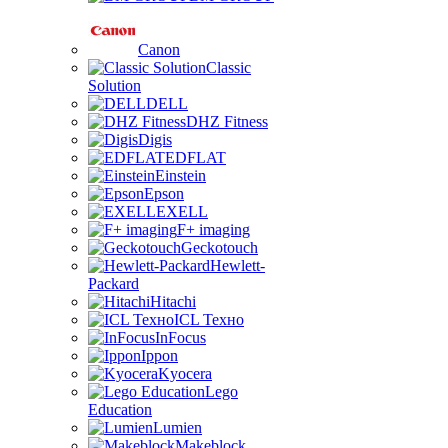
Canon
Classic
Solution
DELL
DHZ Fitness
Digis
EDFLAT
Einstein
Epson
EXELL
F+ imaging
Geckotouch
Hewlett-
Packard
Hitachi
ICL Техно
InFocus
Ippon
Kyocera
Lego
Education
Lumien
Makeblock