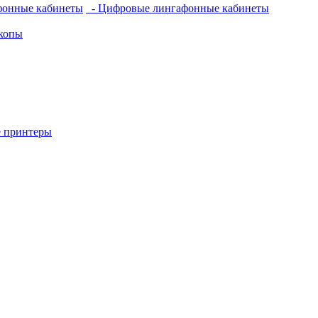
фонные кабинеты
- Цифровые лингафонные кабинеты
копы
 принтеры