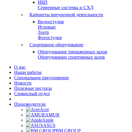
ИБП
Серверные системы и СХД
Кабинеты внеурочной деятельности
Видеостудия
Игровые
Театр
Фотостудия
Спортивное оборудование
Оборудование тренажерных залов
Оборудование спортивных залов
О нас
Наши работы
Специальное предложение
Новости
Полезные ресурсы
Сервисный отдел
Производители
Acer
AMUR
Apple
ASUS
BM GROUP