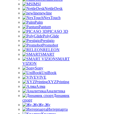
MSI
NettleDesk
newline
NexTouch
Palm
Pantum
PICASO 3D
PolyGlide
Prestigio
Promobot
RELEON
SMART
SMART
VIZION
Sony
UniBook
VIVE
XYZPrinting
Алма
Аналитика
Динамик
спорт
Жу-Жу
Интерпарта
Квадрис