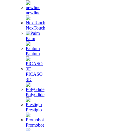
newline
NexTouch
Palm
Pantum
PICASO
3D
PolyGlide
Prestigio
Promobot