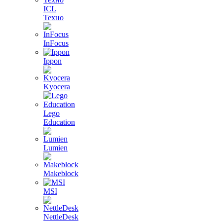
ICL
Техно
InFocus
Ippon
Kyocera
Lego
Education
Lumien
Makeblock
MSI
NettleDesk