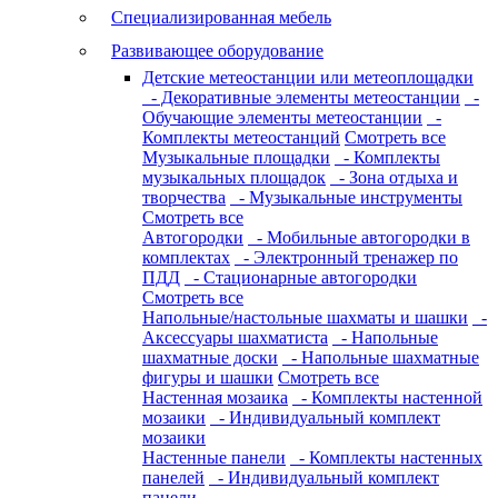
Специализированная мебель
Развивающее оборудование
Детские метеостанции или метеоплощадки
- Декоративные элементы метеостанции
-
Обучающие элементы метеостанции
-
Комплекты метеостанций
Смотреть все
Музыкальные площадки
- Комплекты
музыкальных площадок
- Зона отдыха и
творчества
- Музыкальные инструменты
Смотреть все
Автогородки
- Мобильные автогородки в
комплектах
- Электронный тренажер по
ПДД
- Стационарные автогородки
Смотреть все
Напольные/настольные шахматы и шашки
-
Аксессуары шахматиста
- Напольные
шахматные доски
- Напольные шахматные
фигуры и шашки
Смотреть все
Настенная мозаика
- Комплекты настенной
мозаики
- Индивидуальный комплект
мозаики
Настенные панели
- Комплекты настенных
панелей
- Индивидуальный комплект
панели