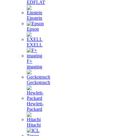
EDFLAT
Einstein
Epson
EXELL
F+
imaging
Geckotouch
Hewlett-
Packard
Hitachi