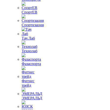
СпортЕВ
Спортизация
Тач Лаб
Технолаб
Фазаспорта
Фитнес
трейд
ЭМЕРАЛЬД