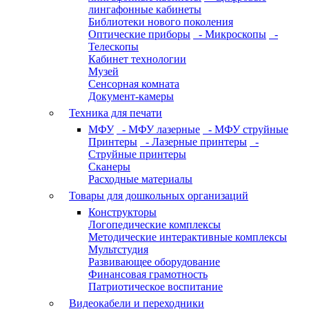
лингафонные кабинеты
Библиотеки нового поколения
Оптические приборы
- Микроскопы
-
Телескопы
Кабинет технологии
Музей
Сенсорная комната
Документ-камеры
Техника для печати
МФУ
- МФУ лазерные
- МФУ струйные
Принтеры
- Лазерные принтеры
-
Струйные принтеры
Сканеры
Расходные материалы
Товары для дошкольных организаций
Конструкторы
Логопедические комплексы
Методические интерактивные комплексы
Мультстудия
Развивающее оборудование
Финансовая грамотность
Патриотическое воспитание
Видеокабели и переходники