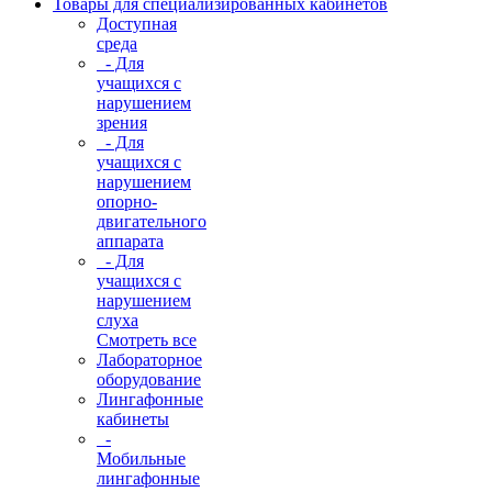
Товары для специализированных кабинетов
Доступная
среда
- Для
учащихся с
нарушением
зрения
- Для
учащихся с
нарушением
опорно-
двигательного
аппарата
- Для
учащихся с
нарушением
слуха
Смотреть все
Лабораторное
оборудование
Лингафонные
кабинеты
-
Мобильные
лингафонные