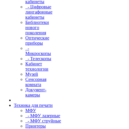
кабинеты
- Цифровые
лингафонные
кабинеты
Библиотеки
нового
поколения
Оптические
приборы
-
Микроскопы
- Телескопы
Кабинет
технологии
Музей
Сенсорная
комната
Документ-
камеры
Техника для печати
МФУ
- МФУ лазерные
- МФУ струйные
Принтеры