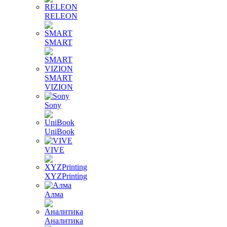
RELEON
SMART
SMART
VIZION
Sony
UniBook
VIVE
XYZPrinting
Алма
Аналитика