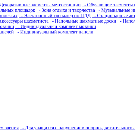
Декоративные элементы метеостанции
- Обучающие элементы 
альных площадок
- Зона отдыха и творчества
- Музыкальные и
мплектах
- Электронный тренажер по ПДД
- Стационарные ав
Аксессуары шахматиста
- Напольные шахматные доски
- Напо
озаики
- Индивидуальный комплект мозаики
анелей
- Индивидуальный комплект панели
м зрения
- Для учащихся с нарушением опорно-двигательного 