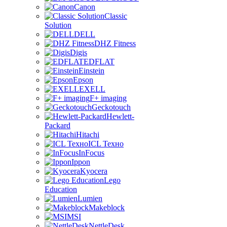
Canon
Classic
Solution
DELL
DHZ Fitness
Digis
EDFLAT
Einstein
Epson
EXELL
F+ imaging
Geckotouch
Hewlett-
Packard
Hitachi
ICL Техно
InFocus
Ippon
Kyocera
Lego
Education
Lumien
Makeblock
MSI
NettleDesk