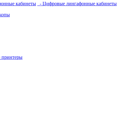
фонные кабинеты
- Цифровые лингафонные кабинеты
копы
 принтеры