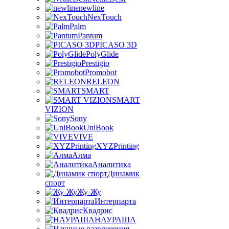
newline
NexTouch
Palm
Pantum
PICASO 3D
PolyGlide
Prestigio
Promobot
RELEON
SMART
SMART
VIZION
Sony
UniBook
VIVE
XYZPrinting
Алма
Аналитика
Динамик
спорт
Жу-Жу
Интерпарта
Квадрис
НАУРАША