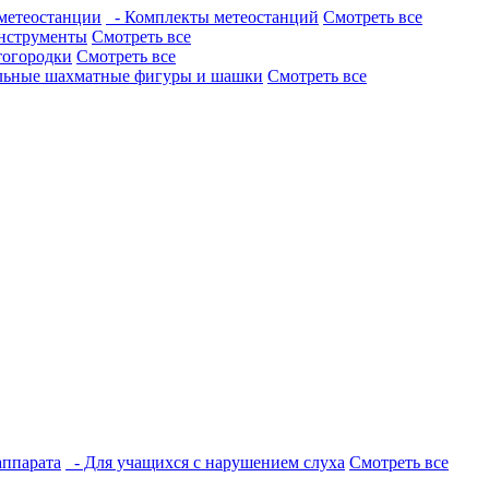
метеостанции
- Комплекты метеостанций
Смотреть все
нструменты
Смотреть все
тогородки
Смотреть все
льные шахматные фигуры и шашки
Смотреть все
аппарата
- Для учащихся с нарушением слуха
Смотреть все