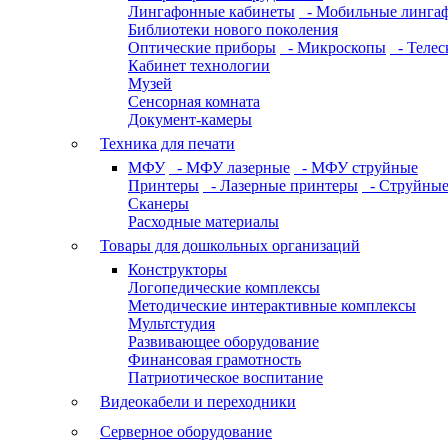
Лингафонные кабинеты
- Мобильные линга
Библиотеки нового поколения
Оптические приборы
- Микроскопы
- Телес
Кабинет технологии
Музей
Сенсорная комната
Документ-камеры
Техника для печати
МФУ
- МФУ лазерные
- МФУ струйные
Принтеры
- Лазерные принтеры
- Струйные
Сканеры
Расходные материалы
Товары для дошкольных организаций
Конструкторы
Логопедические комплексы
Методические интерактивные комплексы
Мультстудия
Развивающее оборудование
Финансовая грамотность
Патриотическое воспитание
Видеокабели и переходники
Серверное оборудование