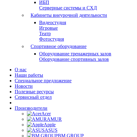
ИБП
Серверные системы и СХД
Кабинеты внеурочной деятельности
Видеостудия
Игровые
Театр
Фотостудия
Спортивное оборудование
Оборудование тренажерных залов
Оборудование спортивных залов
О нас
Наши работы
Специальное предложение
Новости
Полезные ресурсы
Сервисный отдел
Производители
Acer
AMUR
Apple
ASUS
BM GROUP