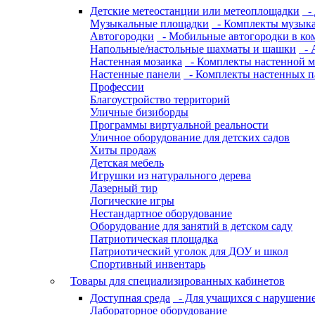
Детские метеостанции или метеоплощадки
- 
Музыкальные площадки
- Комплекты музык
Автогородки
- Мобильные автогородки в ко
Напольные/настольные шахматы и шашки
- 
Настенная мозаика
- Комплекты настенной м
Настенные панели
- Комплекты настенных п
Профессии
Благоустройство территорий
Уличные бизиборды
Программы виртуальной реальности
Уличное оборудование для детских садов
Хиты продаж
Детская мебель
Игрушки из натурального дерева
Лазерный тир
Логические игры
Нестандартное оборудование
Оборудование для занятий в детском саду
Патриотическая площадка
Патриотический уголок для ДОУ и школ
Спортивный инвентарь
Товары для специализированных кабинетов
Доступная среда
- Для учащихся с нарушение
Лабораторное оборудование