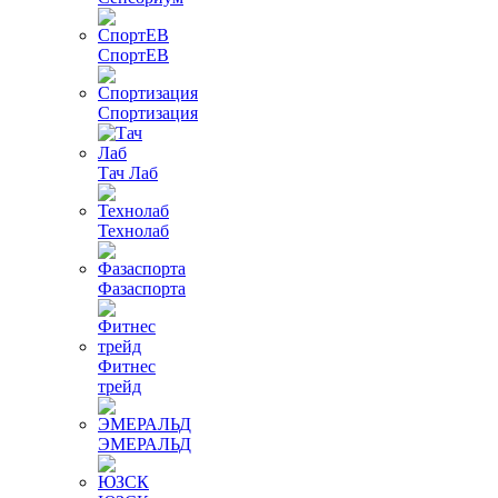
СпортЕВ
Спортизация
Тач Лаб
Технолаб
Фазаспорта
Фитнес
трейд
ЭМЕРАЛЬД