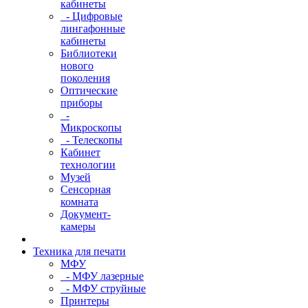
кабинеты
- Цифровые
лингафонные
кабинеты
Библиотеки
нового
поколения
Оптические
приборы
-
Микроскопы
- Телескопы
Кабинет
технологии
Музей
Сенсорная
комната
Документ-
камеры
Техника для печати
МФУ
- МФУ лазерные
- МФУ струйные
Принтеры