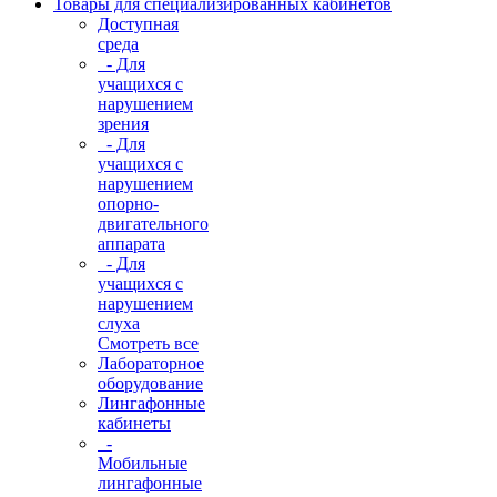
Товары для специализированных кабинетов
Доступная
среда
- Для
учащихся с
нарушением
зрения
- Для
учащихся с
нарушением
опорно-
двигательного
аппарата
- Для
учащихся с
нарушением
слуха
Смотреть все
Лабораторное
оборудование
Лингафонные
кабинеты
-
Мобильные
лингафонные