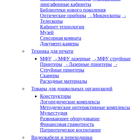
лингафонные кабинеты
Библиотеки нового поколения
Оптические приборы
- Микроскопы
-
Телескопы
Кабинет технологии
Музей
Сенсорная комната
Документ-камеры
Техника для печати
МФУ
- МФУ лазерные
- МФУ струйные
Принтеры
- Лазерные принтеры
-
Струйные принтеры
Сканеры
Расходные материалы
Товары для дошкольных организаций
Конструкторы
Логопедические комплексы
Методические интерактивные комплексы
Мультстудия
Развивающее оборудование
Финансовая грамотность
Патриотическое воспитание
Видеокабели и переходники