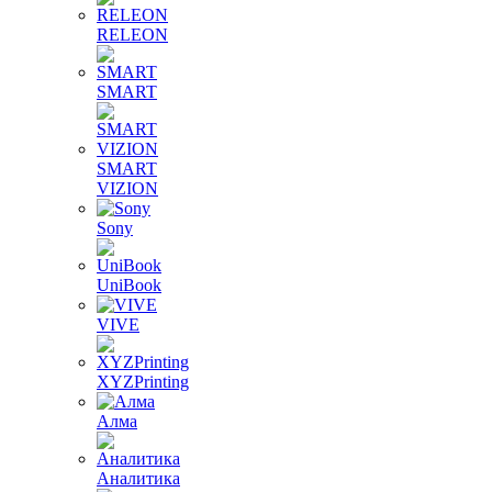
RELEON
SMART
SMART
VIZION
Sony
UniBook
VIVE
XYZPrinting
Алма
Аналитика