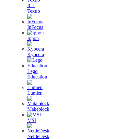
ICL
Техно
InFocus
Ippon
Kyocera
Lego
Education
Lumien
Makeblock
MSI
NettleDesk