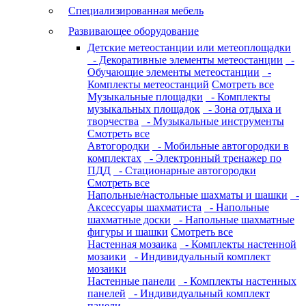
Специализированная мебель
Развивающее оборудование
Детские метеостанции или метеоплощадки
- Декоративные элементы метеостанции
-
Обучающие элементы метеостанции
-
Комплекты метеостанций
Смотреть все
Музыкальные площадки
- Комплекты
музыкальных площадок
- Зона отдыха и
творчества
- Музыкальные инструменты
Смотреть все
Автогородки
- Мобильные автогородки в
комплектах
- Электронный тренажер по
ПДД
- Стационарные автогородки
Смотреть все
Напольные/настольные шахматы и шашки
-
Аксессуары шахматиста
- Напольные
шахматные доски
- Напольные шахматные
фигуры и шашки
Смотреть все
Настенная мозаика
- Комплекты настенной
мозаики
- Индивидуальный комплект
мозаики
Настенные панели
- Комплекты настенных
панелей
- Индивидуальный комплект
панели