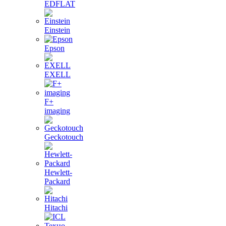
EDFLAT
Einstein
Epson
EXELL
F+
imaging
Geckotouch
Hewlett-
Packard
Hitachi