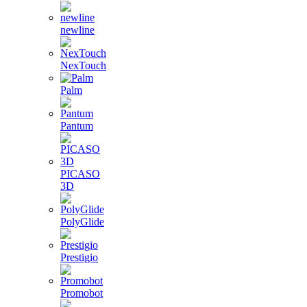
newline
NexTouch
Palm
Pantum
PICASO
3D
PolyGlide
Prestigio
Promobot