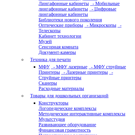
Лингафонные кабинеты
- Мобильные
лингафонные кабинеты
- Цифровые
лингафонные кабинеты
Библиотеки нового поколения
Оптические приборы
- Микроскопы
-
Телескопы
Кабинет технологии
Музей
Сенсорная комната
Документ-камеры
Техника для печати
МФУ
- МФУ лазерные
- МФУ струйные
Принтеры
- Лазерные принтеры
-
Струйные принтеры
Сканеры
Расходные материалы
Товары для дошкольных организаций
Конструкторы
Логопедические комплексы
Методические интерактивные комплексы
Мультстудия
Развивающее оборудование
Финансовая грамотность