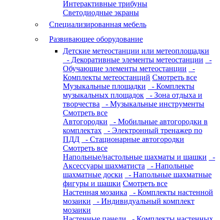
Интерактивные трибуны
Светодиодные экраны
Специализированная мебель
Развивающее оборудование
Детские метеостанции или метеоплощадки
- Декоративные элементы метеостанции
-
Обучающие элементы метеостанции
-
Комплекты метеостанций
Смотреть все
Музыкальные площадки
- Комплекты
музыкальных площадок
- Зона отдыха и
творчества
- Музыкальные инструменты
Смотреть все
Автогородки
- Мобильные автогородки в
комплектах
- Электронный тренажер по
ПДД
- Стационарные автогородки
Смотреть все
Напольные/настольные шахматы и шашки
-
Аксессуары шахматиста
- Напольные
шахматные доски
- Напольные шахматные
фигуры и шашки
Смотреть все
Настенная мозаика
- Комплекты настенной
мозаики
- Индивидуальный комплект
мозаики
Настенные панели
- Комплекты настенных