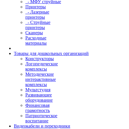
- МФУ струйные
Принтеры
- Лазерные
принтеры
- Струйные
принтеры
Сканеры
Расходные
материалы
Товары для дошкольных организаций
Конструкторы
Логопедические
комплексы
Методические
интерактивные
комплексы
Мультстудия
Развивающее
оборудование
Финансовая
грамотность
Патриотическое
воспитание
Видеокабели и переходники