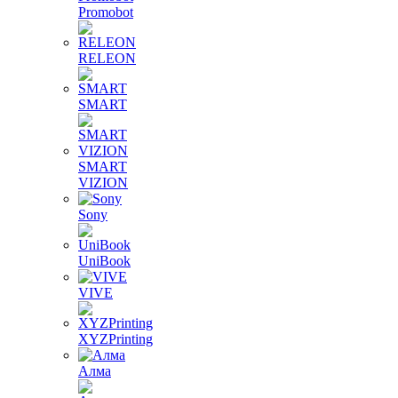
Promobot
RELEON
SMART
SMART
VIZION
Sony
UniBook
VIVE
XYZPrinting
Алма