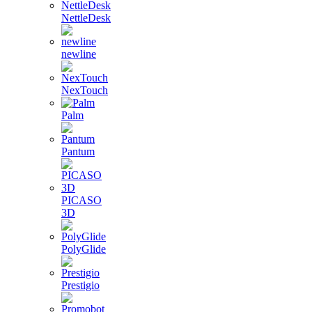
NettleDesk
newline
NexTouch
Palm
Pantum
PICASO
3D
PolyGlide
Prestigio