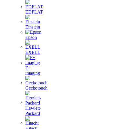
EDFLAT
Einstein
Epson
EXELL
F+
imaging
Geckotouch
Hewlett-
Packard
Hitachi