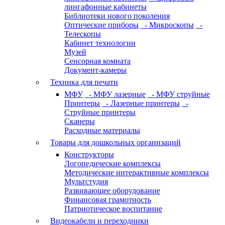
лингафонные кабинеты
Библиотеки нового поколения
Оптические приборы
- Микроскопы
-
Телескопы
Кабинет технологии
Музей
Сенсорная комната
Документ-камеры
Техника для печати
МФУ
- МФУ лазерные
- МФУ струйные
Принтеры
- Лазерные принтеры
-
Струйные принтеры
Сканеры
Расходные материалы
Товары для дошкольных организаций
Конструкторы
Логопедические комплексы
Методические интерактивные комплексы
Мультстудия
Развивающее оборудование
Финансовая грамотность
Патриотическое воспитание
Видеокабели и переходники