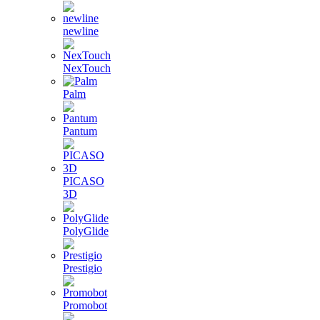
newline
NexTouch
Palm
Pantum
PICASO
3D
PolyGlide
Prestigio
Promobot