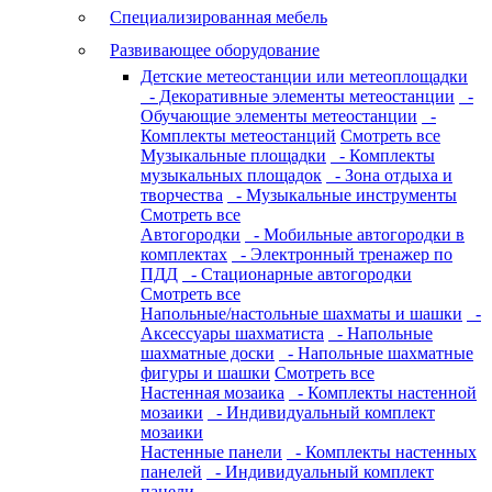
Специализированная мебель
Развивающее оборудование
Детские метеостанции или метеоплощадки
- Декоративные элементы метеостанции
-
Обучающие элементы метеостанции
-
Комплекты метеостанций
Смотреть все
Музыкальные площадки
- Комплекты
музыкальных площадок
- Зона отдыха и
творчества
- Музыкальные инструменты
Смотреть все
Автогородки
- Мобильные автогородки в
комплектах
- Электронный тренажер по
ПДД
- Стационарные автогородки
Смотреть все
Напольные/настольные шахматы и шашки
-
Аксессуары шахматиста
- Напольные
шахматные доски
- Напольные шахматные
фигуры и шашки
Смотреть все
Настенная мозаика
- Комплекты настенной
мозаики
- Индивидуальный комплект
мозаики
Настенные панели
- Комплекты настенных
панелей
- Индивидуальный комплект
панели