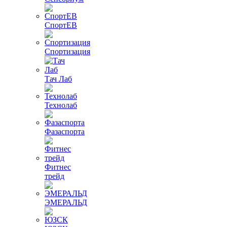
СпортЕВ
Спортизация
Тач Лаб
Технолаб
Фазаспорта
Фитнес
трейд
ЭМЕРАЛЬД