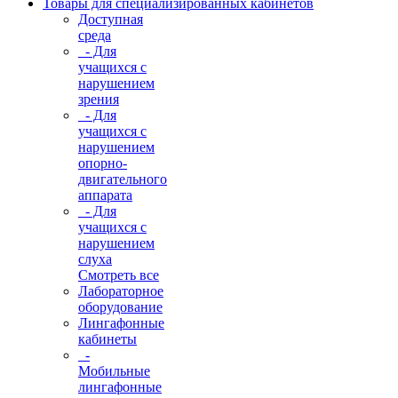
Товары для специализированных кабинетов
Доступная
среда
- Для
учащихся с
нарушением
зрения
- Для
учащихся с
нарушением
опорно-
двигательного
аппарата
- Для
учащихся с
нарушением
слуха
Смотреть все
Лабораторное
оборудование
Лингафонные
кабинеты
-
Мобильные
лингафонные