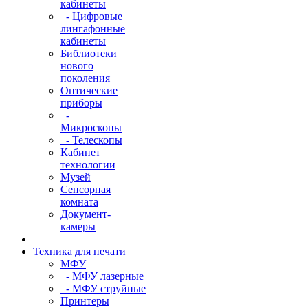
кабинеты
- Цифровые
лингафонные
кабинеты
Библиотеки
нового
поколения
Оптические
приборы
-
Микроскопы
- Телескопы
Кабинет
технологии
Музей
Сенсорная
комната
Документ-
камеры
Техника для печати
МФУ
- МФУ лазерные
- МФУ струйные
Принтеры