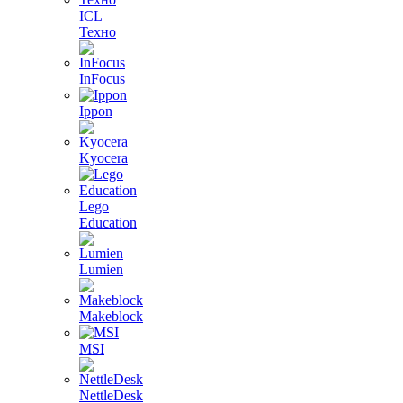
ICL
Техно
InFocus
Ippon
Kyocera
Lego
Education
Lumien
Makeblock
MSI
NettleDesk