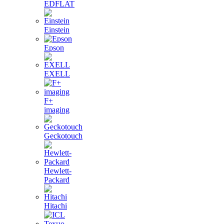
EDFLAT
Einstein
Epson
EXELL
F+
imaging
Geckotouch
Hewlett-
Packard
Hitachi