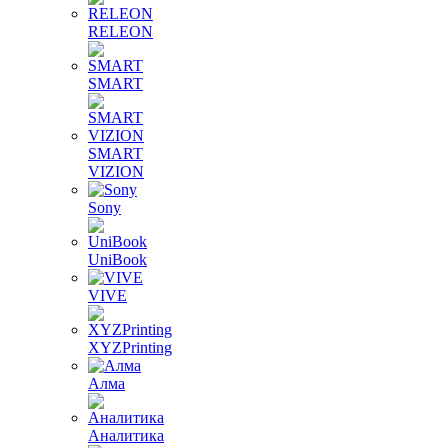
RELEON
SMART
SMART
VIZION
Sony
UniBook
VIVE
XYZPrinting
Алма
Аналитика