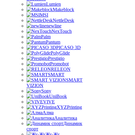
Lumien
Makeblock
MSI
NettleDesk
newline
NexTouch
Palm
Pantum
PICASO 3D
PolyGlide
Prestigio
Promobot
RELEON
SMART
SMART
VIZION
Sony
UniBook
VIVE
XYZPrinting
Алма
Аналитика
Динамик
спорт
Жу-Жу