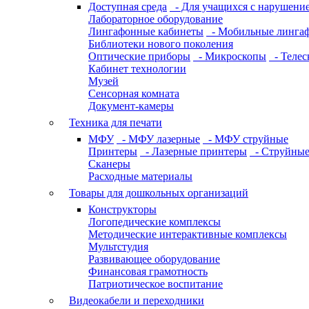
Доступная среда
- Для учащихся с нарушение
Лабораторное оборудование
Лингафонные кабинеты
- Мобильные линга
Библиотеки нового поколения
Оптические приборы
- Микроскопы
- Телес
Кабинет технологии
Музей
Сенсорная комната
Документ-камеры
Техника для печати
МФУ
- МФУ лазерные
- МФУ струйные
Принтеры
- Лазерные принтеры
- Струйные
Сканеры
Расходные материалы
Товары для дошкольных организаций
Конструкторы
Логопедические комплексы
Методические интерактивные комплексы
Мультстудия
Развивающее оборудование
Финансовая грамотность
Патриотическое воспитание
Видеокабели и переходники