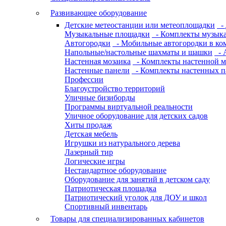
Развивающее оборудование
Детские метеостанции или метеоплощадки
- 
Музыкальные площадки
- Комплекты музык
Автогородки
- Мобильные автогородки в ко
Напольные/настольные шахматы и шашки
- 
Настенная мозаика
- Комплекты настенной м
Настенные панели
- Комплекты настенных п
Профессии
Благоустройство территорий
Уличные бизиборды
Программы виртуальной реальности
Уличное оборудование для детских садов
Хиты продаж
Детская мебель
Игрушки из натурального дерева
Лазерный тир
Логические игры
Нестандартное оборудование
Оборудование для занятий в детском саду
Патриотическая площадка
Патриотический уголок для ДОУ и школ
Спортивный инвентарь
Товары для специализированных кабинетов