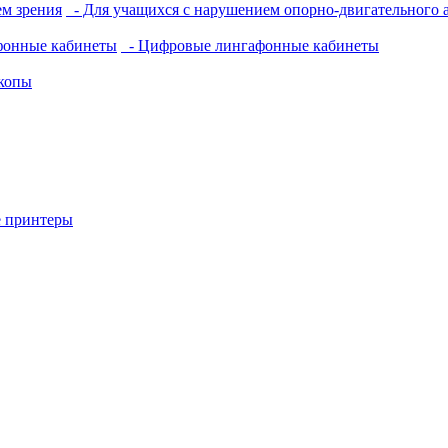
м зрения
- Для учащихся с нарушением опорно-двигательного 
фонные кабинеты
- Цифровые лингафонные кабинеты
копы
 принтеры