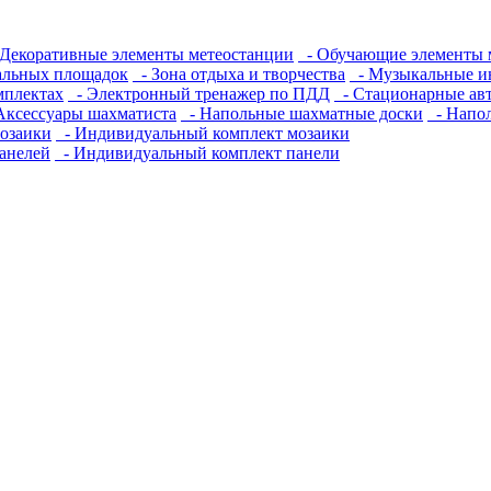
Декоративные элементы метеостанции
- Обучающие элементы 
альных площадок
- Зона отдыха и творчества
- Музыкальные и
мплектах
- Электронный тренажер по ПДД
- Стационарные ав
Аксессуары шахматиста
- Напольные шахматные доски
- Напо
озаики
- Индивидуальный комплект мозаики
анелей
- Индивидуальный комплект панели