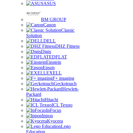
ASUS
BM GROUP
Canon
Classic
Solution
DELL
DHZ Fitness
Digis
EDFLAT
Einstein
Epson
EXELL
F+ imaging
Geckotouch
Hewlett-
Packard
Hitachi
ICL Техно
InFocus
Ippon
Kyocera
Lego
Education