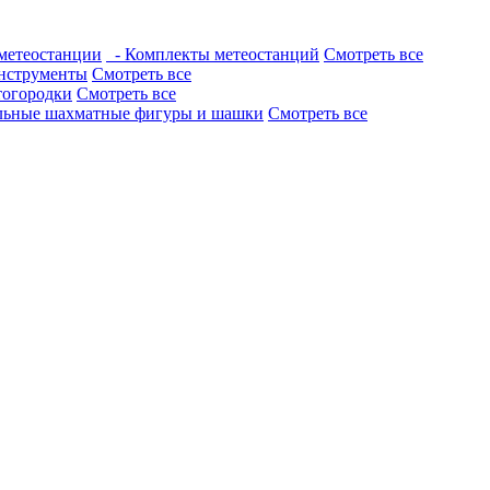
метеостанции
- Комплекты метеостанций
Смотреть все
нструменты
Смотреть все
тогородки
Смотреть все
льные шахматные фигуры и шашки
Смотреть все