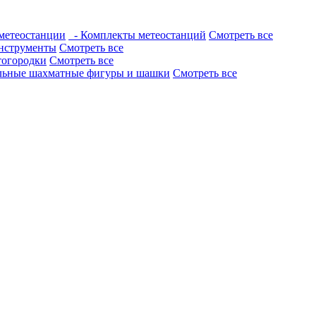
метеостанции
- Комплекты метеостанций
Смотреть все
нструменты
Смотреть все
тогородки
Смотреть все
льные шахматные фигуры и шашки
Смотреть все