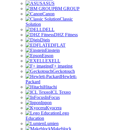
ASUS
BM GROUP
Canon
Classic
Solution
DELL
DHZ Fitness
Digis
EDFLAT
Einstein
Epson
EXELL
F+ imaging
Geckotouch
Hewlett-
Packard
Hitachi
ICL Техно
InFocus
Ippon
Kyocera
Lego
Education
Lumien
Makeblock