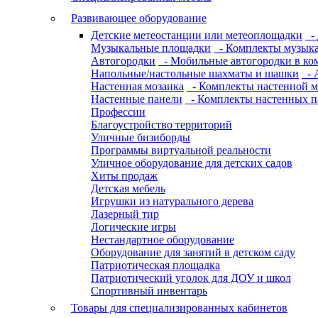
Развивающее оборудование
Детские метеостанции или метеоплощадки
- 
Музыкальные площадки
- Комплекты музык
Автогородки
- Мобильные автогородки в ко
Напольные/настольные шахматы и шашки
- 
Настенная мозаика
- Комплекты настенной м
Настенные панели
- Комплекты настенных п
Профессии
Благоустройство территорий
Уличные бизиборды
Программы виртуальной реальности
Уличное оборудование для детских садов
Хиты продаж
Детская мебель
Игрушки из натурального дерева
Лазерный тир
Логические игры
Нестандартное оборудование
Оборудование для занятий в детском саду
Патриотическая площадка
Патриотический уголок для ДОУ и школ
Спортивный инвентарь
Товары для специализированных кабинетов