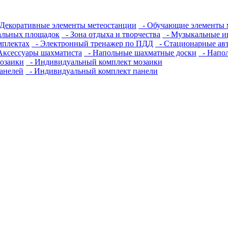
Декоративные элементы метеостанции
- Обучающие элементы 
альных площадок
- Зона отдыха и творчества
- Музыкальные и
мплектах
- Электронный тренажер по ПДД
- Стационарные ав
Аксессуары шахматиста
- Напольные шахматные доски
- Напо
озаики
- Индивидуальный комплект мозаики
анелей
- Индивидуальный комплект панели