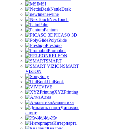
MSI
NettleDesk
newline
NexTouch
Palm
Pantum
PICASO 3D
PolyGlide
Prestigio
Promobot
RELEON
SMART
SMART
VIZION
Sony
UniBook
VIVE
XYZPrinting
Алма
Аналитика
Динамик
спорт
Жу-Жу
Интерпарта
Квадрис