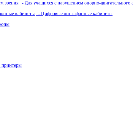
м зрения
- Для учащихся с нарушением опорно-двигательного 
фонные кабинеты
- Цифровые лингафонные кабинеты
копы
 принтеры