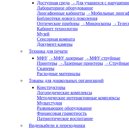
Доступная среда
- Для учащихся с нарушение
Лабораторное оборудование
Лингафонные кабинеты
- Мобильные линга
Библиотеки нового поколения
Оптические приборы
- Микроскопы
- Телес
Кабинет технологии
Музей
Сенсорная комната
Документ-камеры
Техника для печати
МФУ
- МФУ лазерные
- МФУ струйные
Принтеры
- Лазерные принтеры
- Струйные
Сканеры
Расходные материалы
Товары для дошкольных организаций
Конструкторы
Логопедические комплексы
Методические интерактивные комплексы
Мультстудия
Развивающее оборудование
Финансовая грамотность
Патриотическое воспитание
Видеокабели и переходники