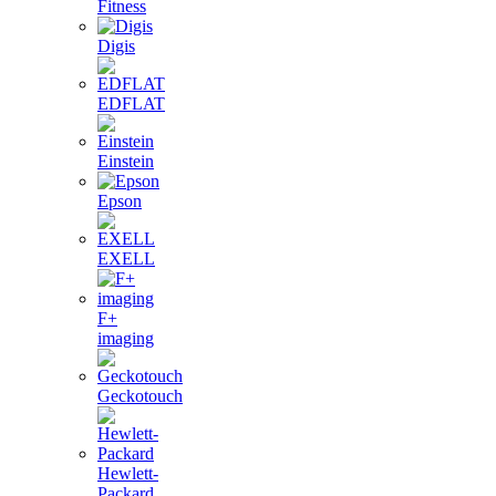
Fitness
Digis
EDFLAT
Einstein
Epson
EXELL
F+
imaging
Geckotouch
Hewlett-
Packard