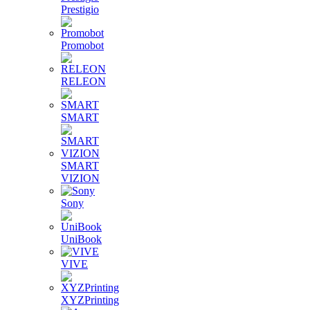
Prestigio
Promobot
RELEON
SMART
SMART
VIZION
Sony
UniBook
VIVE
XYZPrinting