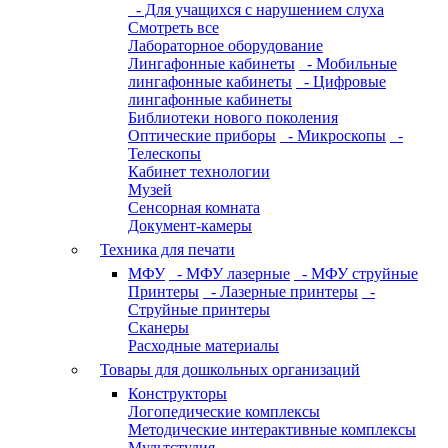
- Для учащихся с нарушением слуха
Смотреть все
Лабораторное оборудование
Лингафонные кабинеты
- Мобильные
лингафонные кабинеты
- Цифровые
лингафонные кабинеты
Библиотеки нового поколения
Оптические приборы
- Микроскопы
-
Телескопы
Кабинет технологии
Музей
Сенсорная комната
Документ-камеры
Техника для печати
МФУ
- МФУ лазерные
- МФУ струйные
Принтеры
- Лазерные принтеры
-
Струйные принтеры
Сканеры
Расходные материалы
Товары для дошкольных организаций
Конструкторы
Логопедические комплексы
Методические интерактивные комплексы
Мультстудия