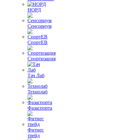
НОРД
Сенсориум
СпортЕВ
Спортизация
Тач Лаб
Технолаб
Фазаспорта
Фитнес
трейд