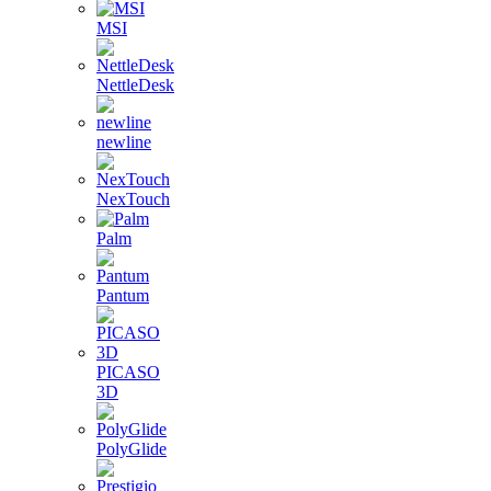
MSI
NettleDesk
newline
NexTouch
Palm
Pantum
PICASO
3D
PolyGlide