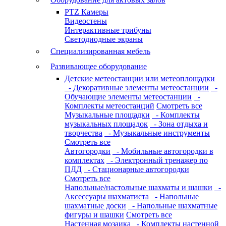
PTZ Камеры
Видеостены
Интерактивные трибуны
Светодиодные экраны
Специализированная мебель
Развивающее оборудование
Детские метеостанции или метеоплощадки
- Декоративные элементы метеостанции
-
Обучающие элементы метеостанции
-
Комплекты метеостанций
Смотреть все
Музыкальные площадки
- Комплекты
музыкальных площадок
- Зона отдыха и
творчества
- Музыкальные инструменты
Смотреть все
Автогородки
- Мобильные автогородки в
комплектах
- Электронный тренажер по
ПДД
- Стационарные автогородки
Смотреть все
Напольные/настольные шахматы и шашки
-
Аксессуары шахматиста
- Напольные
шахматные доски
- Напольные шахматные
фигуры и шашки
Смотреть все
Настенная мозаика
- Комплекты настенной