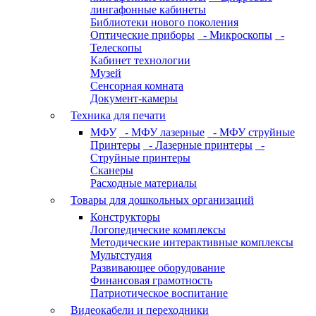
лингафонные кабинеты
Библиотеки нового поколения
Оптические приборы
- Микроскопы
-
Телескопы
Кабинет технологии
Музей
Сенсорная комната
Документ-камеры
Техника для печати
МФУ
- МФУ лазерные
- МФУ струйные
Принтеры
- Лазерные принтеры
-
Струйные принтеры
Сканеры
Расходные материалы
Товары для дошкольных организаций
Конструкторы
Логопедические комплексы
Методические интерактивные комплексы
Мультстудия
Развивающее оборудование
Финансовая грамотность
Патриотическое воспитание
Видеокабели и переходники