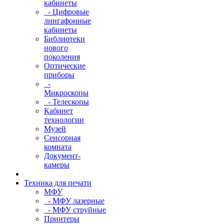
кабинеты
- Цифровые
лингафонные
кабинеты
Библиотеки
нового
поколения
Оптические
приборы
-
Микроскопы
- Телескопы
Кабинет
технологии
Музей
Сенсорная
комната
Документ-
камеры
Техника для печати
МФУ
- МФУ лазерные
- МФУ струйные
Принтеры