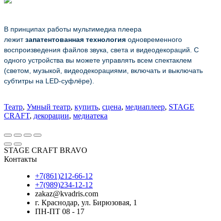
В принципах работы мультимедиа плеера
лежит
запатентованная технология
одновременного
воспроизведения файлов звука, света и видеодекораций. С
одного устройства вы можете управлять всем спектаклем
(светом, музыкой, видеодекорациями, включать и выключать
субтитры на LED-суфлёре).
Театр
,
Умный театр
,
купить
,
сцена
,
медиаплеер
,
STAGE
CRAFT
,
декорации
,
медиатека
STAGE CRAFT BRAVO
Контакты
+7(861)212-66-12
+7(989)234-12-12
zakaz@kvadris.com
г. Краснодар, ул. Бирюзовая, 1
ПН-ПТ 08 - 17