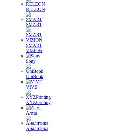
RELEON
SMART
SMART
VIZION
Sony
UniBook
VIVE
XYZPrinting
Алма
Аналитика