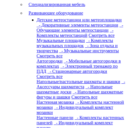
Специализированная мебель
Развивающее оборудование
Детские метеостанции или метеоплощадки
- Декоративные элементы метеостанции
-
Обучающие элементы метеостанции
-
Комплекты метеостанций
Смотреть все
Музыкальные площадки
- Комплекты
музыкальных площадок
- Зона отдыха и
творчества
- Музыкальные инструменты
Смотреть все
Автогородки
- Мобильные автогородки в
комплектах
- Электронный тренажер по
ПДД
- Стационарные автогородки
Смотреть все
Напольные/настольные шахматы и шашки
-
Аксессуары шахматиста
- Напольные
шахматные доски
- Напольные шахматные
фигуры и шашки
Смотреть все
Настенная мозаика
- Комплекты настенной
мозаики
- Индивидуальный комплект
мозаики
Настенные панели
- Комплекты настенных
панелей
- Индивидуальный комплект
панели