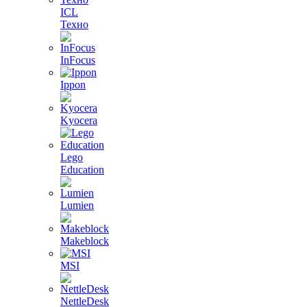
ICL
Техно
InFocus
Ippon
Kyocera
Lego
Education
Lumien
Makeblock
MSI
NettleDesk