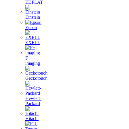
EDFLAT
Einstein
Epson
EXELL
F+
imaging
Geckotouch
Hewlett-
Packard
Hitachi