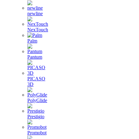
newline
NexTouch
Palm
Pantum
PICASO
3D
PolyGlide
Prestigio
Promobot