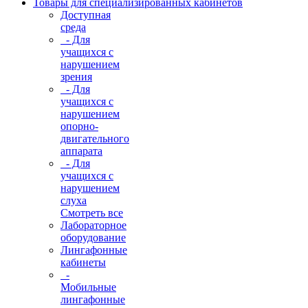
Товары для специализированных кабинетов
Доступная
среда
- Для
учащихся с
нарушением
зрения
- Для
учащихся с
нарушением
опорно-
двигательного
аппарата
- Для
учащихся с
нарушением
слуха
Смотреть все
Лабораторное
оборудование
Лингафонные
кабинеты
-
Мобильные
лингафонные