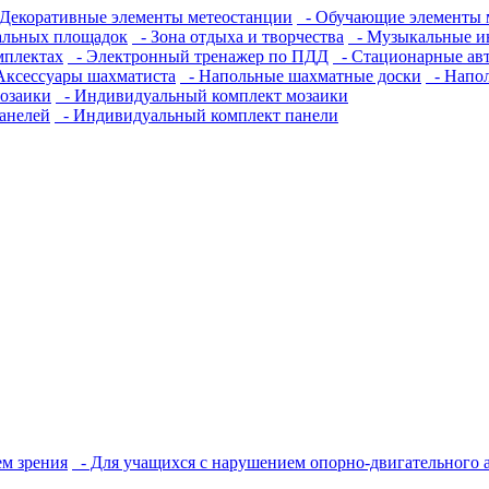
Декоративные элементы метеостанции
- Обучающие элементы 
альных площадок
- Зона отдыха и творчества
- Музыкальные и
мплектах
- Электронный тренажер по ПДД
- Стационарные ав
Аксессуары шахматиста
- Напольные шахматные доски
- Напо
озаики
- Индивидуальный комплект мозаики
анелей
- Индивидуальный комплект панели
м зрения
- Для учащихся с нарушением опорно-двигательного 