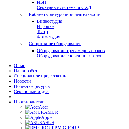
ИБП
Серверные системы и СХД
Кабинеты внеурочной деятельности
Видеостудия
Игровые
Театр
Фотостудия
Спортивное оборудование
Оборудование тренажерных залов
Оборудование спортивных залов
О нас
Наши работы
Специальное предложение
Новости
Полезные ресурсы
Сервисный отдел
Производители
Acer
AMUR
Apple
ASUS
BM GROUP