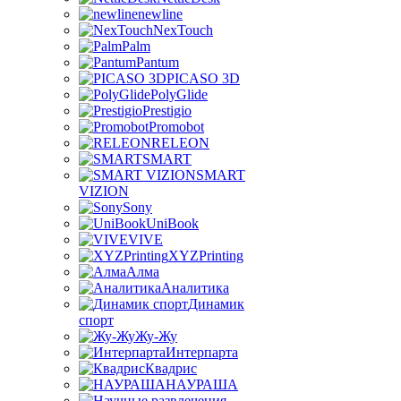
newline
NexTouch
Palm
Pantum
PICASO 3D
PolyGlide
Prestigio
Promobot
RELEON
SMART
SMART
VIZION
Sony
UniBook
VIVE
XYZPrinting
Алма
Аналитика
Динамик
спорт
Жу-Жу
Интерпарта
Квадрис
НАУРАША