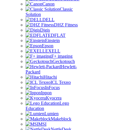
Canon
Classic
Solution
DELL
DHZ Fitness
Digis
EDFLAT
Einstein
Epson
EXELL
F+ imaging
Geckotouch
Hewlett-
Packard
Hitachi
ICL Техно
InFocus
Ippon
Kyocera
Lego
Education
Lumien
Makeblock
MSI
NettleDesk