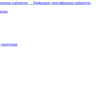
фонные кабинеты
- Цифровые лингафонные кабинеты
копы
 принтеры