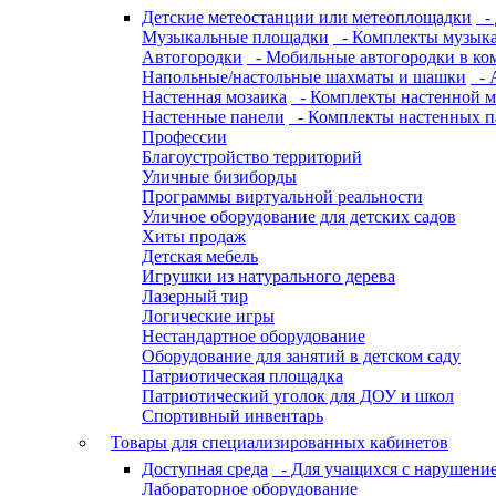
Детские метеостанции или метеоплощадки
- 
Музыкальные площадки
- Комплекты музык
Автогородки
- Мобильные автогородки в ко
Напольные/настольные шахматы и шашки
- 
Настенная мозаика
- Комплекты настенной м
Настенные панели
- Комплекты настенных п
Профессии
Благоустройство территорий
Уличные бизиборды
Программы виртуальной реальности
Уличное оборудование для детских садов
Хиты продаж
Детская мебель
Игрушки из натурального дерева
Лазерный тир
Логические игры
Нестандартное оборудование
Оборудование для занятий в детском саду
Патриотическая площадка
Патриотический уголок для ДОУ и школ
Спортивный инвентарь
Товары для специализированных кабинетов
Доступная среда
- Для учащихся с нарушение
Лабораторное оборудование