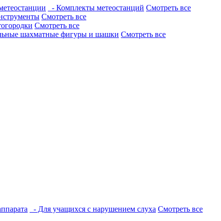
метеостанции
- Комплекты метеостанций
Смотреть все
нструменты
Смотреть все
тогородки
Смотреть все
льные шахматные фигуры и шашки
Смотреть все
аппарата
- Для учащихся с нарушением слуха
Смотреть все