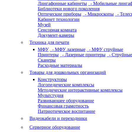
Лингафонные кабинеты
- Мобильные линга
Библиотеки нового поколения
Оптические приборы
- Микроскопы
- Телес
Кабинет технологии
Музей
Сенсорная комната
Документ-камеры
Техника для печати
МФУ
- МФУ лазерные
- МФУ струйные
Принтеры
- Лазерные принтеры
- Струйные
Сканеры
Расходные материалы
Товары для дошкольных организаций
Конструкторы
Логопедические комплексы
Методические интерактивные комплексы
Мультстудия
Развивающее оборудование
Финансовая грамотность
Патриотическое воспитание
Видеокабели и переходники
Серверное оборудование