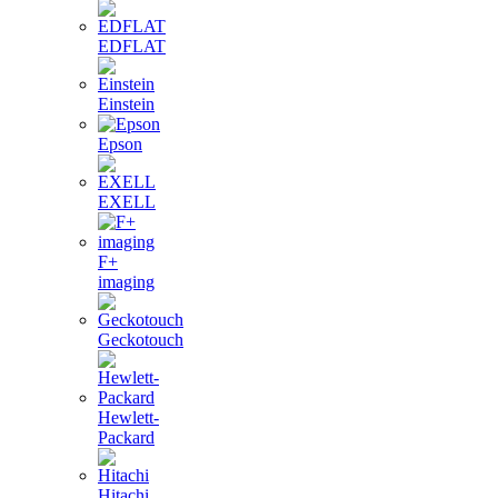
EDFLAT
Einstein
Epson
EXELL
F+
imaging
Geckotouch
Hewlett-
Packard
Hitachi