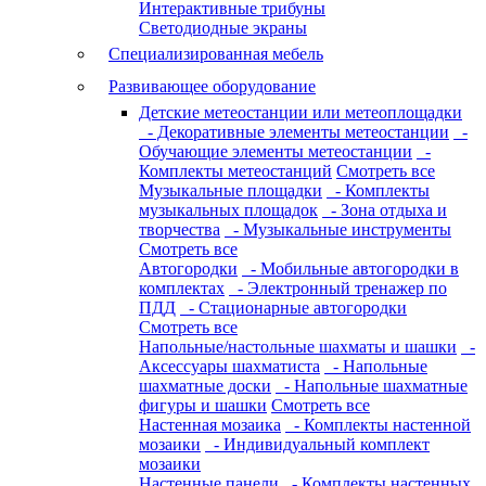
Интерактивные трибуны
Светодиодные экраны
Специализированная мебель
Развивающее оборудование
Детские метеостанции или метеоплощадки
- Декоративные элементы метеостанции
-
Обучающие элементы метеостанции
-
Комплекты метеостанций
Смотреть все
Музыкальные площадки
- Комплекты
музыкальных площадок
- Зона отдыха и
творчества
- Музыкальные инструменты
Смотреть все
Автогородки
- Мобильные автогородки в
комплектах
- Электронный тренажер по
ПДД
- Стационарные автогородки
Смотреть все
Напольные/настольные шахматы и шашки
-
Аксессуары шахматиста
- Напольные
шахматные доски
- Напольные шахматные
фигуры и шашки
Смотреть все
Настенная мозаика
- Комплекты настенной
мозаики
- Индивидуальный комплект
мозаики
Настенные панели
- Комплекты настенных