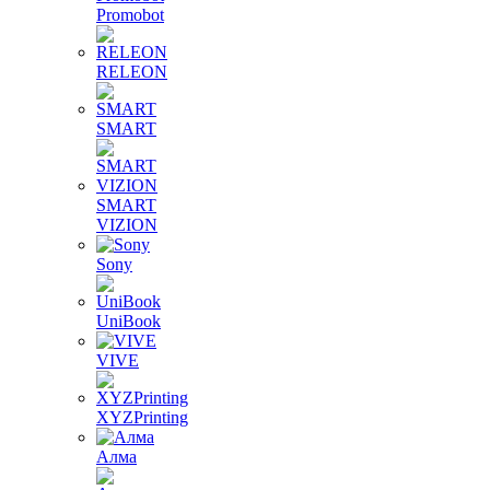
Promobot
RELEON
SMART
SMART
VIZION
Sony
UniBook
VIVE
XYZPrinting
Алма