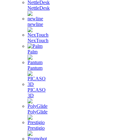
NettleDesk
newline
NexTouch
Palm
Pantum
PICASO
3D
PolyGlide
Prestigio