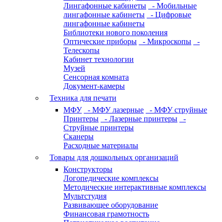
Лингафонные кабинеты
- Мобильные
лингафонные кабинеты
- Цифровые
лингафонные кабинеты
Библиотеки нового поколения
Оптические приборы
- Микроскопы
-
Телескопы
Кабинет технологии
Музей
Сенсорная комната
Документ-камеры
Техника для печати
МФУ
- МФУ лазерные
- МФУ струйные
Принтеры
- Лазерные принтеры
-
Струйные принтеры
Сканеры
Расходные материалы
Товары для дошкольных организаций
Конструкторы
Логопедические комплексы
Методические интерактивные комплексы
Мультстудия
Развивающее оборудование
Финансовая грамотность