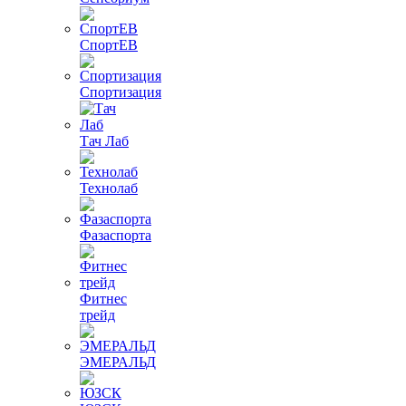
СпортЕВ
Спортизация
Тач Лаб
Технолаб
Фазаспорта
Фитнес
трейд
ЭМЕРАЛЬД