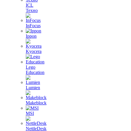
ICL
Техно
InFocus
Ippon
Kyocera
Lego
Education
Lumien
Makeblock
MSI
NettleDesk