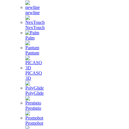
newline
NexTouch
Palm
Pantum
PICASO
3D
PolyGlide
Prestigio
Promobot