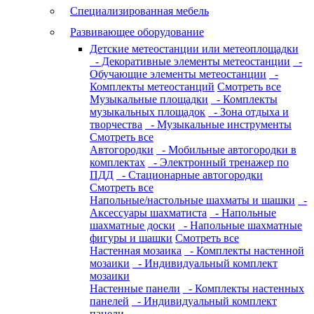
Специализированная мебель
Развивающее оборудование
Детские метеостанции или метеоплощадки
- Декоративные элементы метеостанции
-
Обучающие элементы метеостанции
-
Комплекты метеостанций
Смотреть все
Музыкальные площадки
- Комплекты
музыкальных площадок
- Зона отдыха и
творчества
- Музыкальные инструменты
Смотреть все
Автогородки
- Мобильные автогородки в
комплектах
- Электронный тренажер по
ПДД
- Стационарные автогородки
Смотреть все
Напольные/настольные шахматы и шашки
-
Аксессуары шахматиста
- Напольные
шахматные доски
- Напольные шахматные
фигуры и шашки
Смотреть все
Настенная мозаика
- Комплекты настенной
мозаики
- Индивидуальный комплект
мозаики
Настенные панели
- Комплекты настенных
панелей
- Индивидуальный комплект
панели