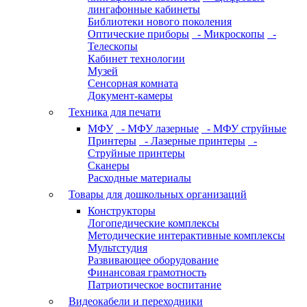
лингафонные кабинеты
Библиотеки нового поколения
Оптические приборы
- Микроскопы
-
Телескопы
Кабинет технологии
Музей
Сенсорная комната
Документ-камеры
Техника для печати
МФУ
- МФУ лазерные
- МФУ струйные
Принтеры
- Лазерные принтеры
-
Струйные принтеры
Сканеры
Расходные материалы
Товары для дошкольных организаций
Конструкторы
Логопедические комплексы
Методические интерактивные комплексы
Мультстудия
Развивающее оборудование
Финансовая грамотность
Патриотическое воспитание
Видеокабели и переходники