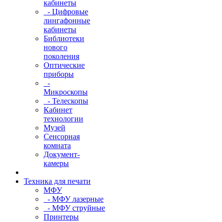
кабинеты
- Цифровые
лингафонные
кабинеты
Библиотеки
нового
поколения
Оптические
приборы
-
Микроскопы
- Телескопы
Кабинет
технологии
Музей
Сенсорная
комната
Документ-
камеры
Техника для печати
МФУ
- МФУ лазерные
- МФУ струйные
Принтеры