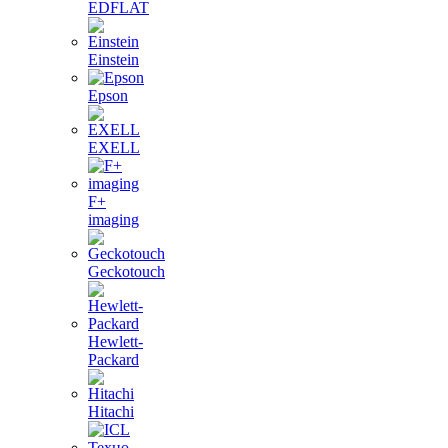
EDFLAT
Einstein
Epson
EXELL
F+
imaging
Geckotouch
Hewlett-
Packard
Hitachi