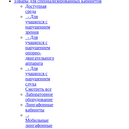
Товары для специализированных кабинетов
Доступная
среда
- Для
учащихся с
нарушением
зрения
- Для
учащихся с
нарушением
опорно-
двигательного
аппарата
- Для
учащихся с
нарушением
слуха
Смотреть все
Лабораторное
оборудование
Лингафонные
кабинеты
-
Мобильные
лингафонные