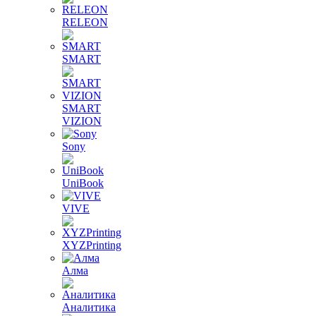
RELEON
SMART
SMART
VIZION
Sony
UniBook
VIVE
XYZPrinting
Алма
Аналитика