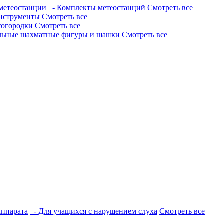
метеостанции
- Комплекты метеостанций
Смотреть все
нструменты
Смотреть все
тогородки
Смотреть все
льные шахматные фигуры и шашки
Смотреть все
аппарата
- Для учащихся с нарушением слуха
Смотреть все