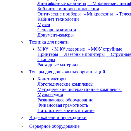
Лингафонные кабинеты
- Мобильные линга
Библиотеки нового поколения
Оптические приборы
- Микроскопы
- Телес
Кабинет технологии
Музей
Сенсорная комната
Документ-камеры
Техника для печати
МФУ
- МФУ лазерные
- МФУ струйные
Принтеры
- Лазерные принтеры
- Струйные
Сканеры
Расходные материалы
Товары для дошкольных организаций
Конструкторы
Логопедические комплексы
Методические интерактивные комплексы
Мультстудия
Развивающее оборудование
Финансовая грамотность
Патриотическое воспитание
Видеокабели и переходники
Серверное оборудование