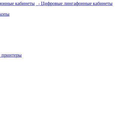
фонные кабинеты
- Цифровые лингафонные кабинеты
копы
 принтеры