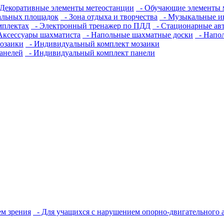
Декоративные элементы метеостанции
- Обучающие элементы 
альных площадок
- Зона отдыха и творчества
- Музыкальные и
мплектах
- Электронный тренажер по ПДД
- Стационарные ав
Аксессуары шахматиста
- Напольные шахматные доски
- Напо
озаики
- Индивидуальный комплект мозаики
анелей
- Индивидуальный комплект панели
м зрения
- Для учащихся с нарушением опорно-двигательного 