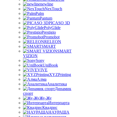
newline
NexTouch
Palm
Pantum
PICASO 3D
PolyGlide
Prestigio
Promobot
RELEON
SMART
SMART
VIZION
Sony
UniBook
VIVE
XYZPrinting
Алма
Аналитика
Динамик
спорт
Жу-Жу
Интерпарта
Квадрис
НАУРАША