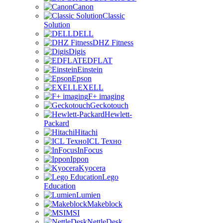
Canon
Classic
Solution
DELL
DHZ Fitness
Digis
EDFLAT
Einstein
Epson
EXELL
F+ imaging
Geckotouch
Hewlett-
Packard
Hitachi
ICL Техно
InFocus
Ippon
Kyocera
Lego
Education
Lumien
Makeblock
MSI
NettleDesk