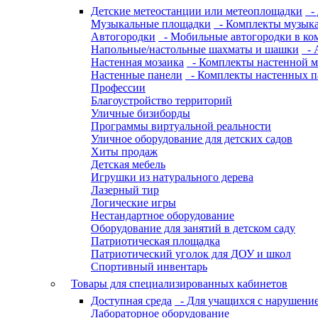
Детские метеостанции или метеоплощадки
- 
Музыкальные площадки
- Комплекты музык
Автогородки
- Мобильные автогородки в ко
Напольные/настольные шахматы и шашки
- 
Настенная мозаика
- Комплекты настенной м
Настенные панели
- Комплекты настенных п
Профессии
Благоустройство территорий
Уличные бизиборды
Программы виртуальной реальности
Уличное оборудование для детских садов
Хиты продаж
Детская мебель
Игрушки из натурального дерева
Лазерный тир
Логические игры
Нестандартное оборудование
Оборудование для занятий в детском саду
Патриотическая площадка
Патриотический уголок для ДОУ и школ
Спортивный инвентарь
Товары для специализированных кабинетов
Доступная среда
- Для учащихся с нарушение
Лабораторное оборудование