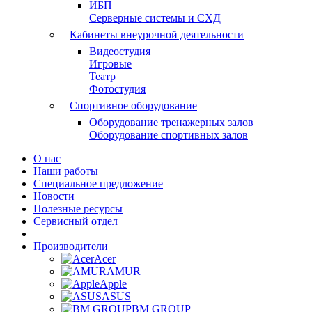
ИБП
Серверные системы и СХД
Кабинеты внеурочной деятельности
Видеостудия
Игровые
Театр
Фотостудия
Спортивное оборудование
Оборудование тренажерных залов
Оборудование спортивных залов
О нас
Наши работы
Специальное предложение
Новости
Полезные ресурсы
Сервисный отдел
Производители
Acer
AMUR
Apple
ASUS
BM GROUP