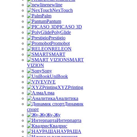
newline
NexTouch
Palm
Pantum
PICASO 3D
PolyGlide
Prestigio
Promobot
RELEON
SMART
SMART
VIZION
Sony
UniBook
VIVE
XYZPrinting
Алма
Аналитика
Динамик
спорт
Жу-Жу
Интерпарта
Квадрис
НАУРАША