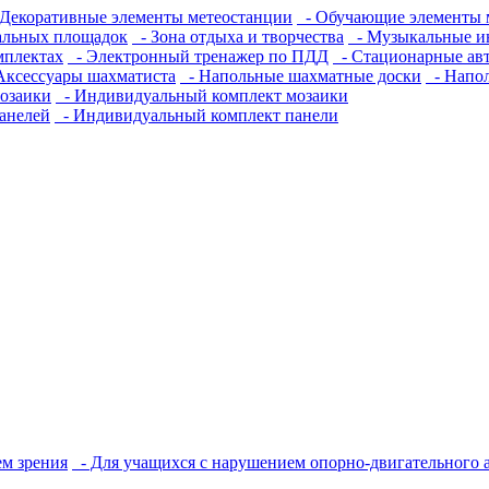
Декоративные элементы метеостанции
- Обучающие элементы 
альных площадок
- Зона отдыха и творчества
- Музыкальные и
мплектах
- Электронный тренажер по ПДД
- Стационарные ав
Аксессуары шахматиста
- Напольные шахматные доски
- Напо
озаики
- Индивидуальный комплект мозаики
анелей
- Индивидуальный комплект панели
м зрения
- Для учащихся с нарушением опорно-двигательного 