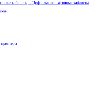
фонные кабинеты
- Цифровые лингафонные кабинеты
копы
 принтеры