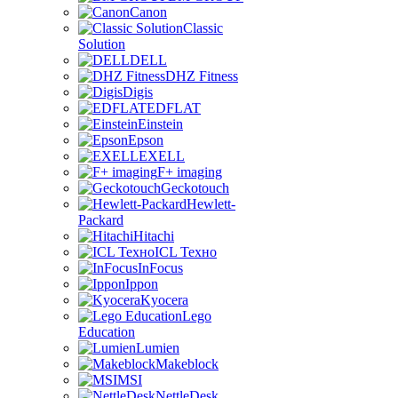
Canon
Classic
Solution
DELL
DHZ Fitness
Digis
EDFLAT
Einstein
Epson
EXELL
F+ imaging
Geckotouch
Hewlett-
Packard
Hitachi
ICL Техно
InFocus
Ippon
Kyocera
Lego
Education
Lumien
Makeblock
MSI
NettleDesk