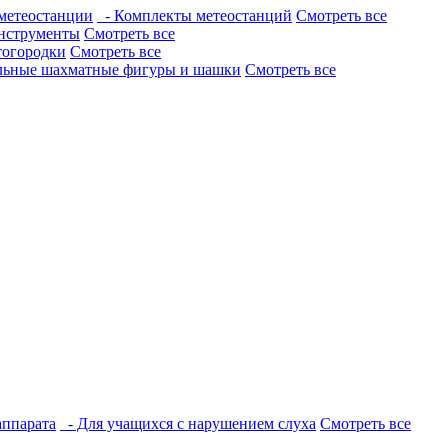
метеостанции
- Комплекты метеостанций
Смотреть все
нструменты
Смотреть все
тогородки
Смотреть все
льные шахматные фигуры и шашки
Смотреть все
аппарата
- Для учащихся с нарушением слуха
Смотреть все