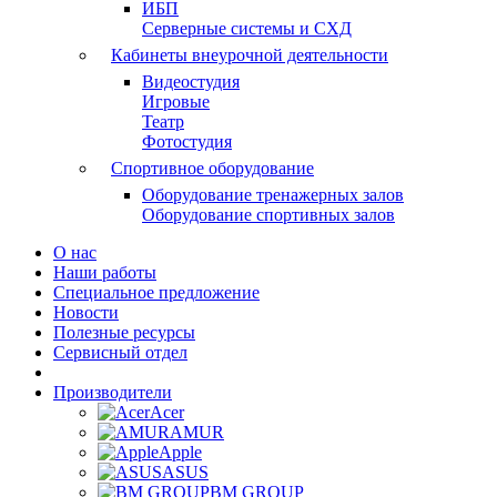
ИБП
Серверные системы и СХД
Кабинеты внеурочной деятельности
Видеостудия
Игровые
Театр
Фотостудия
Спортивное оборудование
Оборудование тренажерных залов
Оборудование спортивных залов
О нас
Наши работы
Специальное предложение
Новости
Полезные ресурсы
Сервисный отдел
Производители
Acer
AMUR
Apple
ASUS
BM GROUP