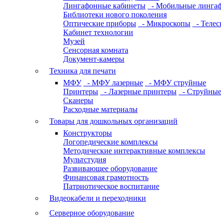
Лингафонные кабинеты
- Мобильные линга
Библиотеки нового поколения
Оптические приборы
- Микроскопы
- Телес
Кабинет технологии
Музей
Сенсорная комната
Документ-камеры
Техника для печати
МФУ
- МФУ лазерные
- МФУ струйные
Принтеры
- Лазерные принтеры
- Струйные
Сканеры
Расходные материалы
Товары для дошкольных организаций
Конструкторы
Логопедические комплексы
Методические интерактивные комплексы
Мультстудия
Развивающее оборудование
Финансовая грамотность
Патриотическое воспитание
Видеокабели и переходники
Серверное оборудование