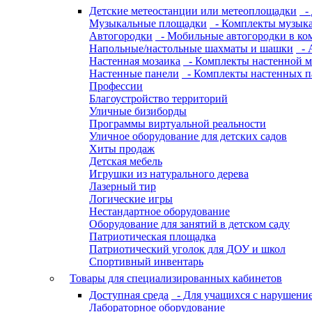
Детские метеостанции или метеоплощадки
- 
Музыкальные площадки
- Комплекты музык
Автогородки
- Мобильные автогородки в ко
Напольные/настольные шахматы и шашки
- 
Настенная мозаика
- Комплекты настенной м
Настенные панели
- Комплекты настенных п
Профессии
Благоустройство территорий
Уличные бизиборды
Программы виртуальной реальности
Уличное оборудование для детских садов
Хиты продаж
Детская мебель
Игрушки из натурального дерева
Лазерный тир
Логические игры
Нестандартное оборудование
Оборудование для занятий в детском саду
Патриотическая площадка
Патриотический уголок для ДОУ и школ
Спортивный инвентарь
Товары для специализированных кабинетов
Доступная среда
- Для учащихся с нарушение
Лабораторное оборудование