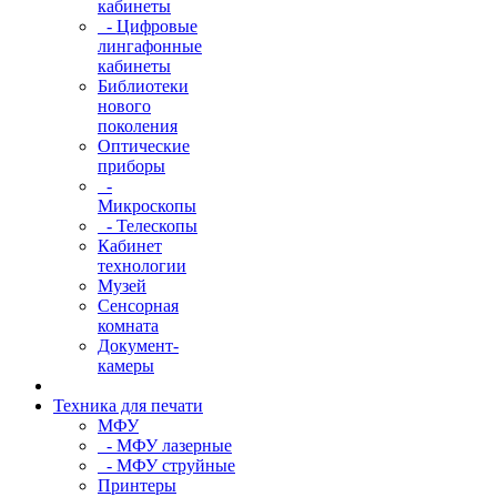
кабинеты
- Цифровые
лингафонные
кабинеты
Библиотеки
нового
поколения
Оптические
приборы
-
Микроскопы
- Телескопы
Кабинет
технологии
Музей
Сенсорная
комната
Документ-
камеры
Техника для печати
МФУ
- МФУ лазерные
- МФУ струйные
Принтеры