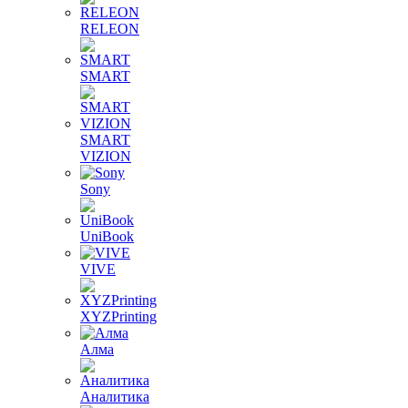
RELEON
SMART
SMART
VIZION
Sony
UniBook
VIVE
XYZPrinting
Алма
Аналитика