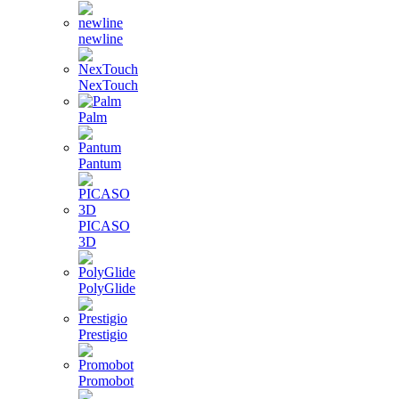
newline
NexTouch
Palm
Pantum
PICASO
3D
PolyGlide
Prestigio
Promobot