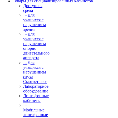
Товары для специализированных кабинетов
Доступная
среда
- Для
учащихся с
нарушением
зрения
- Для
учащихся с
нарушением
опорно-
двигательного
аппарата
- Для
учащихся с
нарушением
слуха
Смотреть все
Лабораторное
оборудование
Лингафонные
кабинеты
-
Мобильные
лингафонные