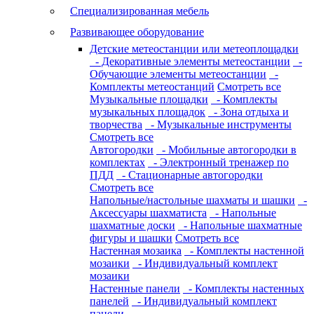
Специализированная мебель
Развивающее оборудование
Детские метеостанции или метеоплощадки
- Декоративные элементы метеостанции
-
Обучающие элементы метеостанции
-
Комплекты метеостанций
Смотреть все
Музыкальные площадки
- Комплекты
музыкальных площадок
- Зона отдыха и
творчества
- Музыкальные инструменты
Смотреть все
Автогородки
- Мобильные автогородки в
комплектах
- Электронный тренажер по
ПДД
- Стационарные автогородки
Смотреть все
Напольные/настольные шахматы и шашки
-
Аксессуары шахматиста
- Напольные
шахматные доски
- Напольные шахматные
фигуры и шашки
Смотреть все
Настенная мозаика
- Комплекты настенной
мозаики
- Индивидуальный комплект
мозаики
Настенные панели
- Комплекты настенных
панелей
- Индивидуальный комплект
панели