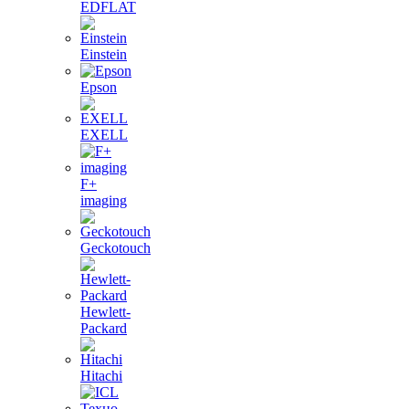
EDFLAT
Einstein
Epson
EXELL
F+
imaging
Geckotouch
Hewlett-
Packard
Hitachi