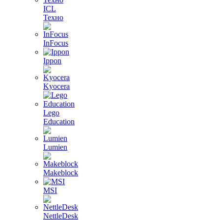
ICL
Техно
InFocus
Ippon
Kyocera
Lego
Education
Lumien
Makeblock
MSI
NettleDesk