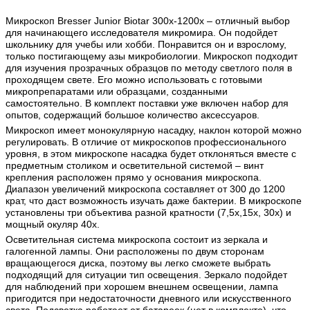
Микроскоп Bresser Junior Biotar 300x-1200x – отличный выбор
для начинающего исследователя микромира. Он подойдет
школьнику для учебы или хобби. Понравится он и взрослому,
только постигающему азы микробиологии. Микроскоп подходит
для изучения прозрачных образцов по методу светлого поля в
проходящем свете. Его можно использовать с готовыми
микропрепаратами или образцами, созданными
самостоятельно. В комплект поставки уже включен набор для
опытов, содержащий большое количество аксессуаров.
Микроскоп имеет монокулярную насадку, наклон которой можно
регулировать. В отличие от микроскопов профессионального
уровня, в этом микроскопе насадка будет отклоняться вместе с
предметным столиком и осветительной системой – винт
крепления расположен прямо у основания микроскопа.
Диапазон увеличений микроскопа составляет от 300 до 1200
крат, что даст возможность изучать даже бактерии. В микроскопе
установлены три объектива разной кратности (7,5x,15x, 30x) и
мощный окуляр 40х.
Осветительная система микроскопа состоит из зеркала и
галогенной лампы. Они расположены по двум сторонам
вращающегося диска, поэтому вы легко сможете выбрать
подходящий для ситуации тип освещения. Зеркало подойдет
для наблюдений при хорошем внешнем освещении, лампа
пригодится при недостаточности дневного или искусственного