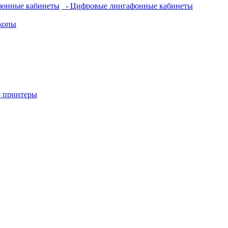
фонные кабинеты
- Цифровые лингафонные кабинеты
копы
 принтеры