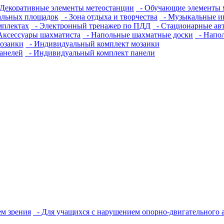
Декоративные элементы метеостанции
- Обучающие элементы 
альных площадок
- Зона отдыха и творчества
- Музыкальные и
мплектах
- Электронный тренажер по ПДД
- Стационарные ав
Аксессуары шахматиста
- Напольные шахматные доски
- Напо
озаики
- Индивидуальный комплект мозаики
анелей
- Индивидуальный комплект панели
м зрения
- Для учащихся с нарушением опорно-двигательного 