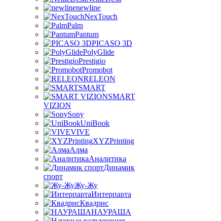
newline
NexTouch
Palm
Pantum
PICASO 3D
PolyGlide
Prestigio
Promobot
RELEON
SMART
SMART
VIZION
Sony
UniBook
VIVE
XYZPrinting
Алма
Аналитика
Динамик
спорт
Жу-Жу
Интерпарта
Квадрис
НАУРАША