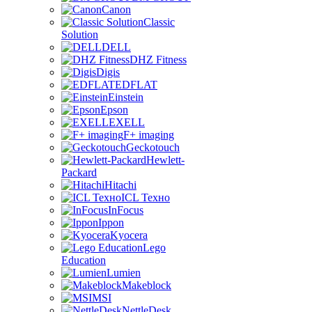
Canon
Classic
Solution
DELL
DHZ Fitness
Digis
EDFLAT
Einstein
Epson
EXELL
F+ imaging
Geckotouch
Hewlett-
Packard
Hitachi
ICL Техно
InFocus
Ippon
Kyocera
Lego
Education
Lumien
Makeblock
MSI
NettleDesk