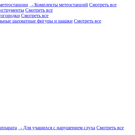
метеостанции
- Комплекты метеостанций
Смотреть все
нструменты
Смотреть все
тогородки
Смотреть все
льные шахматные фигуры и шашки
Смотреть все
аппарата
- Для учащихся с нарушением слуха
Смотреть все