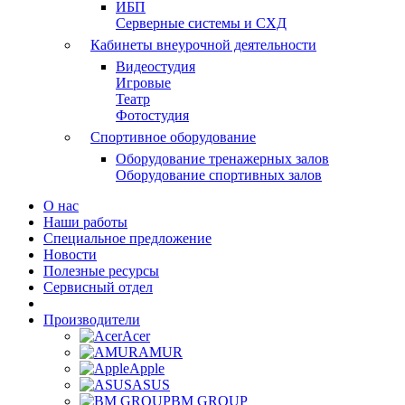
ИБП
Серверные системы и СХД
Кабинеты внеурочной деятельности
Видеостудия
Игровые
Театр
Фотостудия
Спортивное оборудование
Оборудование тренажерных залов
Оборудование спортивных залов
О нас
Наши работы
Специальное предложение
Новости
Полезные ресурсы
Сервисный отдел
Производители
Acer
AMUR
Apple
ASUS
BM GROUP