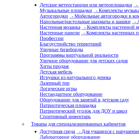
Детские метеостанции или метеоплощадки
- 
Музыкальные площадки
- Комплекты музык
Автогородки
- Мобильные автогородки в ко
Напольные/настольные шахматы и шашки
- 
Настенная мозаика
- Комплекты настенной м
Настенные панели
- Комплекты настенных п
Профессии
Благоустройство территорий
Уличные бизиборды
Программы виртуальной реальности
Уличное оборудование для детских садов
Хиты продаж
Детская мебель
Игрушки из натурального дерева
Лазерный тир
Логические игры
Нестандартное оборудование
Оборудование для занятий в детском саду
Патриотическая площадка
Патриотический уголок для ДОУ и школ
Спортивный инвентарь
Товары для специализированных кабинетов
Доступная среда
- Для учащихся с нарушение
Лабораторное оборудование