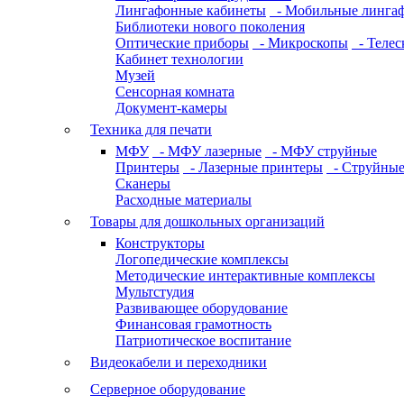
Лингафонные кабинеты
- Мобильные линга
Библиотеки нового поколения
Оптические приборы
- Микроскопы
- Телес
Кабинет технологии
Музей
Сенсорная комната
Документ-камеры
Техника для печати
МФУ
- МФУ лазерные
- МФУ струйные
Принтеры
- Лазерные принтеры
- Струйные
Сканеры
Расходные материалы
Товары для дошкольных организаций
Конструкторы
Логопедические комплексы
Методические интерактивные комплексы
Мультстудия
Развивающее оборудование
Финансовая грамотность
Патриотическое воспитание
Видеокабели и переходники
Серверное оборудование