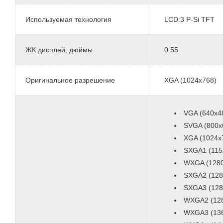
Используемая технология
LCD:3 P-Si TFT
ЖК дисплей, дюймы
0.55
Оригинальное разрешение
XGA (1024x768)
VGA (640x4
SVGA (800x
XGA (1024x
SXGA1 (115
WXGA (1280
SXGA2 (128
SXGA3 (128
WXGA2 (12
WXGA3 (13