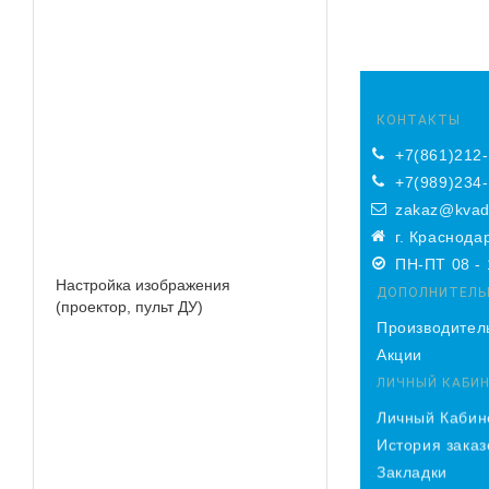
КОНТАКТЫ
+7(861)212
+7(989)234
zakaz@kvad
г. Краснода
ПН-ПТ 08 - 
Настройка изображения
ДОПОЛНИТЕЛЬ
(проектор, пульт ДУ)
Производител
Акции
ЛИЧНЫЙ КАБИ
Личный Кабин
История заказ
Закладки