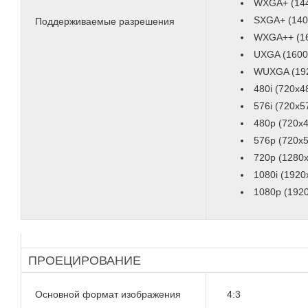
WXGA+ (14
SXGA+ (140
Поддерживаемые разрешения
WXGA++ (1
UXGA (1600
WUXGA (19
480i (720x4
576i (720x5
480p (720x
576p (720x
720p (1280
1080i (1920
1080p (192
ПРОЕЦИРОВАНИЕ
Основной формат изображения
4:3