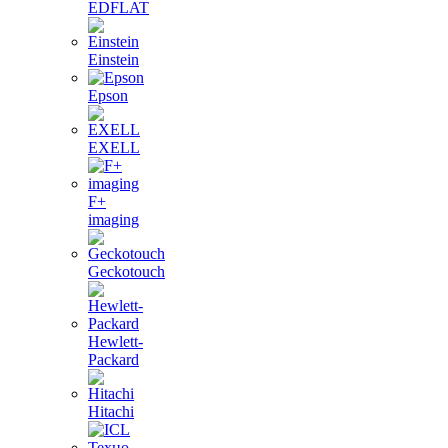
EDFLAT
Einstein
Epson
EXELL
F+
imaging
Geckotouch
Hewlett-
Packard
Hitachi