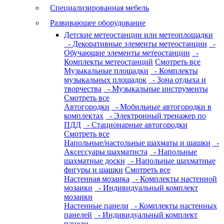
Специализированная мебель
Развивающее оборудование
Детские метеостанции или метеоплощадки
- Декоративные элементы метеостанции
-
Обучающие элементы метеостанции
-
Комплекты метеостанций
Смотреть все
Музыкальные площадки
- Комплекты
музыкальных площадок
- Зона отдыха и
творчества
- Музыкальные инструменты
Смотреть все
Автогородки
- Мобильные автогородки в
комплектах
- Электронный тренажер по
ПДД
- Стационарные автогородки
Смотреть все
Напольные/настольные шахматы и шашки
-
Аксессуары шахматиста
- Напольные
шахматные доски
- Напольные шахматные
фигуры и шашки
Смотреть все
Настенная мозаика
- Комплекты настенной
мозаики
- Индивидуальный комплект
мозаики
Настенные панели
- Комплекты настенных
панелей
- Индивидуальный комплект
панели