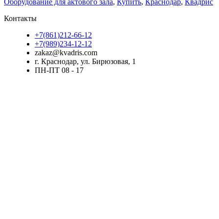
Оборудование для актового зала
,
Купить
,
Краснодар
,
Квадрис
Контакты
+7(861)212-66-12
+7(989)234-12-12
zakaz@kvadris.com
г. Краснодар, ул. Бирюзовая, 1
ПН-ПТ 08 - 17