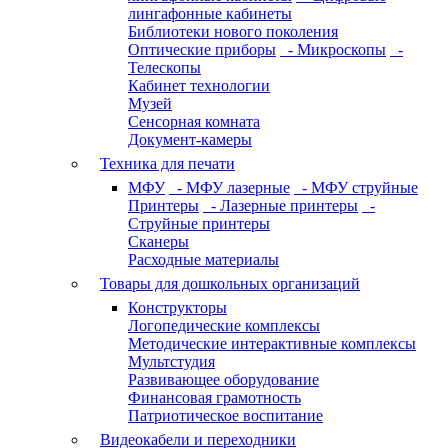
лингафонные кабинеты
Библиотеки нового поколения
Оптические приборы
- Микроскопы
-
Телескопы
Кабинет технологии
Музей
Сенсорная комната
Документ-камеры
Техника для печати
МФУ
- МФУ лазерные
- МФУ струйные
Принтеры
- Лазерные принтеры
-
Струйные принтеры
Сканеры
Расходные материалы
Товары для дошкольных организаций
Конструкторы
Логопедические комплексы
Методические интерактивные комплексы
Мультстудия
Развивающее оборудование
Финансовая грамотность
Патриотическое воспитание
Видеокабели и переходники