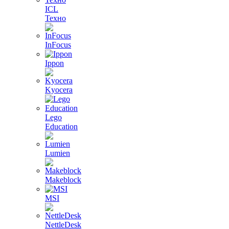
ICL
Техно
InFocus
Ippon
Kyocera
Lego
Education
Lumien
Makeblock
MSI
NettleDesk