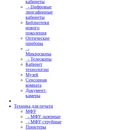
кабинеты
- Цифровые
лингафонные
кабинеты
Библиотеки
нового
поколения
Оптические
приборы
-
Микроскопы
- Телескопы
Кабинет
технологии
Музей
Сенсорная
комната
Документ-
камеры
Техника для печати
МФУ
- МФУ лазерные
- МФУ струйные
Принтеры