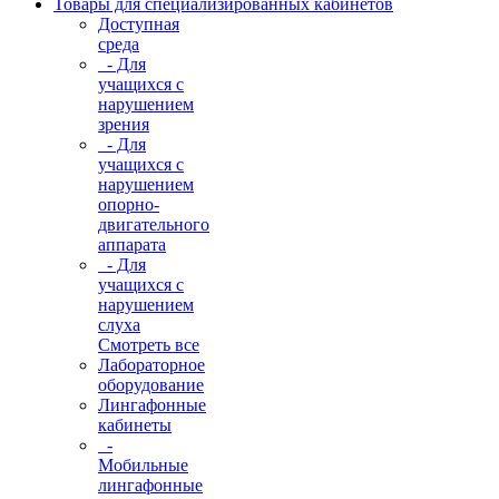
Товары для специализированных кабинетов
Доступная
среда
- Для
учащихся с
нарушением
зрения
- Для
учащихся с
нарушением
опорно-
двигательного
аппарата
- Для
учащихся с
нарушением
слуха
Смотреть все
Лабораторное
оборудование
Лингафонные
кабинеты
-
Мобильные
лингафонные