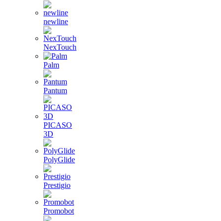
newline
NexTouch
Palm
Pantum
PICASO
3D
PolyGlide
Prestigio
Promobot