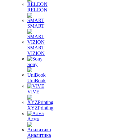
RELEON
SMART
SMART
VIZION
Sony
UniBook
VIVE
XYZPrinting
Алма
Аналитика