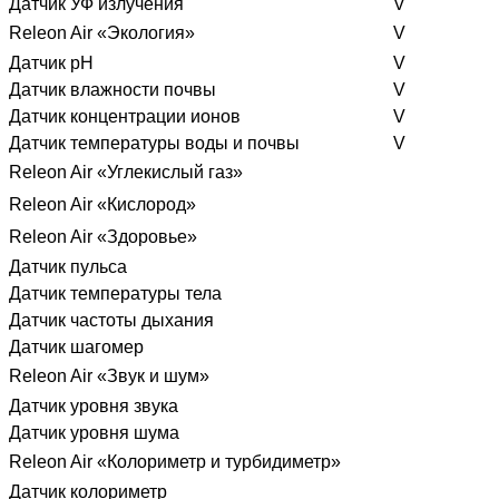
Датчик УФ излучения
V
Releon Air «Экология»
V
Датчик pH
V
Датчик влажности почвы
V
Датчик концентрации ионов
V
Датчик температуры воды и почвы
V
Releon Air «Углекислый газ»
Releon Air «Кислород»
Releon Air «Здоровье»
Датчик пульса
Датчик температуры тела
Датчик частоты дыхания
Датчик шагомер
Releon Air «Звук и шум»
Датчик уровня звука
Датчик уровня шума
Releon Air «Колориметр и турбидиметр»
Датчик колориметр