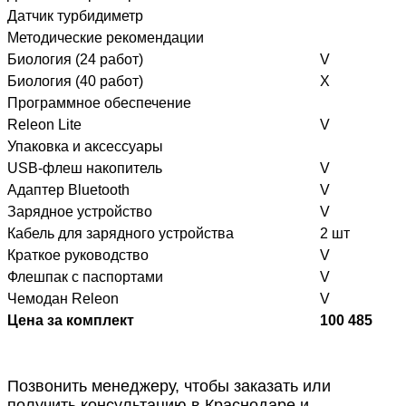
Датчик турбидиметр
Методические рекомендации
Биология (24 работ)
V
Биология (40 работ)
X
Программное обеспечение
Releon Lite
V
Упаковка и аксессуары
USB-флеш накопитель
V
Адаптер Bluetooth
V
Зарядное устройство
V
Кабель для зарядного устройства
2 шт
Краткое руководство
V
Флешпак с паспортами
V
Чемодан Releon
V
Цена за комплект
100 485
Позвонить менеджеру, чтобы заказать или
получить консультацию в Краснодаре и