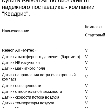
Купить Releon Air по биологии от
надежного поставщика - компании
"Квадрис".
Комплект
Наименование
Стартовый
Releon Air «Метео»
V
Датчик атмосферного давления (барометр)
V
Датчик ИК излучения
V
Датчик магнитного поля
V
Датчик направления ветра (электронный
V
компас)
Датчик освещенности
V
Датчик относительной влажности
V
Датчик скорости потока воздуха
V
Датчик температуры воздуха
V