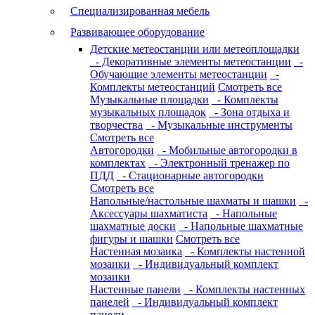
Специализированная мебель
Развивающее оборудование
Детские метеостанции или метеоплощадки
- Декоративные элементы метеостанции
-
Обучающие элементы метеостанции
-
Комплекты метеостанций
Смотреть все
Музыкальные площадки
- Комплекты
музыкальных площадок
- Зона отдыха и
творчества
- Музыкальные инструменты
Смотреть все
Автогородки
- Мобильные автогородки в
комплектах
- Электронный тренажер по
ПДД
- Стационарные автогородки
Смотреть все
Напольные/настольные шахматы и шашки
-
Аксессуары шахматиста
- Напольные
шахматные доски
- Напольные шахматные
фигуры и шашки
Смотреть все
Настенная мозаика
- Комплекты настенной
мозаики
- Индивидуальный комплект
мозаики
Настенные панели
- Комплекты настенных
панелей
- Индивидуальный комплект
панели