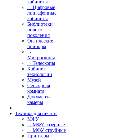
кабинеты
- Цифровые
лингафонные
кабинеты
Библиотеки
нового
поколения
Оптические
приборы
-
Микроскопы
- Телескопы
Кабинет
технологии
Музей
Сенсорная
комната
Документ-
камеры
Техника для печати
МФУ
- МФУ лазерные
- МФУ струйные
Принтеры