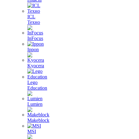
ICL
Техно
InFocus
Ippon
Kyocera
Lego
Education
Lumien
Makeblock
MSI