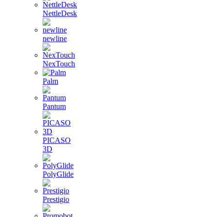
NettleDesk
newline
NexTouch
Palm
Pantum
PICASO
3D
PolyGlide
Prestigio