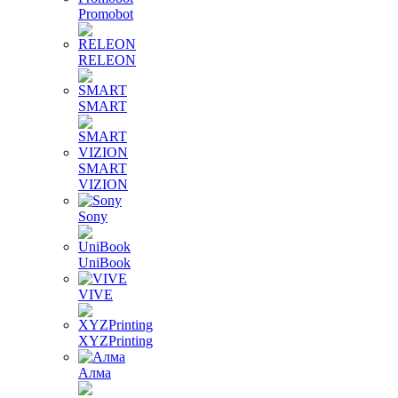
Promobot
RELEON
SMART
SMART
VIZION
Sony
UniBook
VIVE
XYZPrinting
Алма