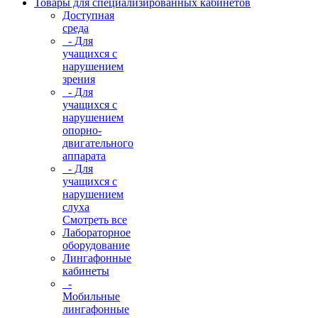
Товары для специализированных кабинетов
Доступная
среда
- Для
учащихся с
нарушением
зрения
- Для
учащихся с
нарушением
опорно-
двигательного
аппарата
- Для
учащихся с
нарушением
слуха
Смотреть все
Лабораторное
оборудование
Лингафонные
кабинеты
-
Мобильные
лингафонные