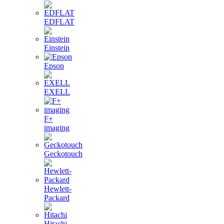
EDFLAT
Einstein
Epson
EXELL
F+
imaging
Geckotouch
Hewlett-
Packard
Hitachi