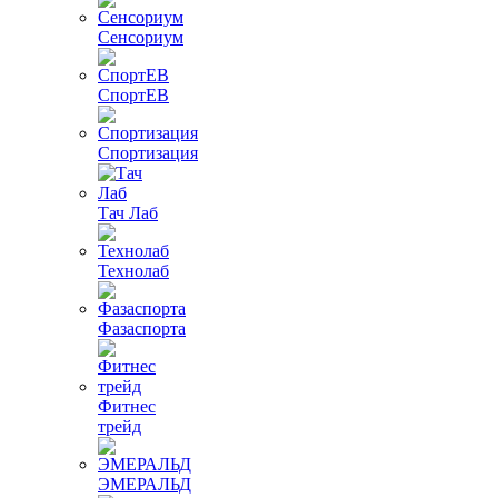
Сенсориум
СпортЕВ
Спортизация
Тач Лаб
Технолаб
Фазаспорта
Фитнес
трейд
ЭМЕРАЛЬД