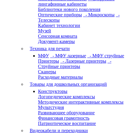
лингафонные кабинеты
Библиотеки нового поколения
Оптические приборы
- Микроскопы
-
Телескопы
Кабинет технологии
Музей
Сенсорная комната
Документ-камеры
Техника для печати
МФУ
- МФУ лазерные
- МФУ струйные
Принтеры
- Лазерные принтеры
-
Струйные принтеры
Сканеры
Расходные материалы
Товары для дошкольных организаций
Конструкторы
Логопедические комплексы
Методические интерактивные комплексы
Мультстудия
Развивающее оборудование
Финансовая грамотность
Патриотическое воспитание
Видеокабели и переходники