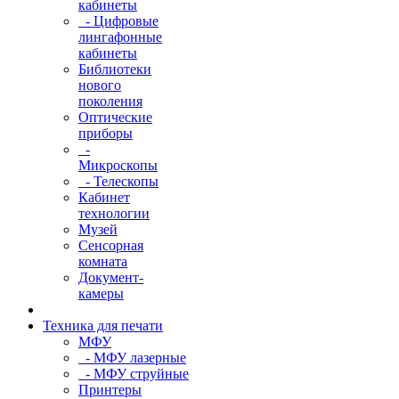
кабинеты
- Цифровые
лингафонные
кабинеты
Библиотеки
нового
поколения
Оптические
приборы
-
Микроскопы
- Телескопы
Кабинет
технологии
Музей
Сенсорная
комната
Документ-
камеры
Техника для печати
МФУ
- МФУ лазерные
- МФУ струйные
Принтеры