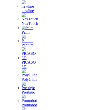
newline
NexTouch
Palm
Pantum
PICASO
3D
PolyGlide
Prestigio
Promobot