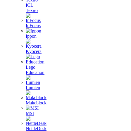
ICL
Техно
InFocus
Ippon
Kyocera
Lego
Education
Lumien
Makeblock
MSI
NettleDesk