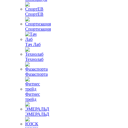
СпортЕВ
Спортизация
Тач Лаб
Технолаб
Фазаспорта
Фитнес
трейд
ЭМЕРАЛЬД