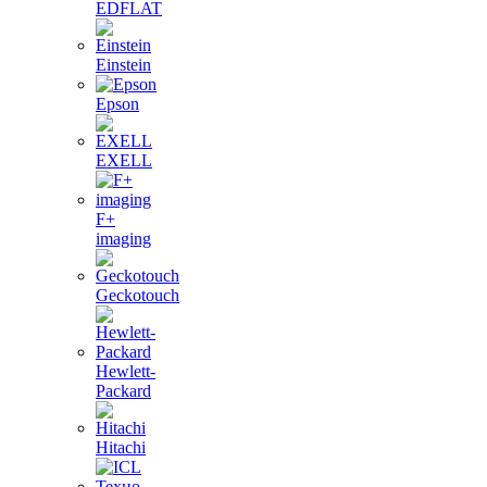
EDFLAT
Einstein
Epson
EXELL
F+
imaging
Geckotouch
Hewlett-
Packard
Hitachi