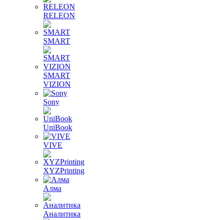
RELEON
SMART
SMART
VIZION
Sony
UniBook
VIVE
XYZPrinting
Алма
Аналитика