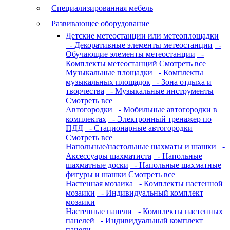
Специализированная мебель
Развивающее оборудование
Детские метеостанции или метеоплощадки
- Декоративные элементы метеостанции
-
Обучающие элементы метеостанции
-
Комплекты метеостанций
Смотреть все
Музыкальные площадки
- Комплекты
музыкальных площадок
- Зона отдыха и
творчества
- Музыкальные инструменты
Смотреть все
Автогородки
- Мобильные автогородки в
комплектах
- Электронный тренажер по
ПДД
- Стационарные автогородки
Смотреть все
Напольные/настольные шахматы и шашки
-
Аксессуары шахматиста
- Напольные
шахматные доски
- Напольные шахматные
фигуры и шашки
Смотреть все
Настенная мозаика
- Комплекты настенной
мозаики
- Индивидуальный комплект
мозаики
Настенные панели
- Комплекты настенных
панелей
- Индивидуальный комплект
панели