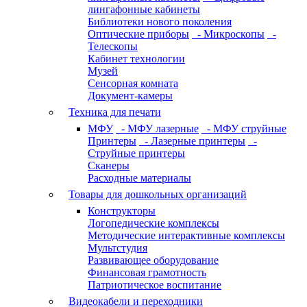
лингафонные кабинеты
Библиотеки нового поколения
Оптические приборы
- Микроскопы
-
Телескопы
Кабинет технологии
Музей
Сенсорная комната
Документ-камеры
Техника для печати
МФУ
- МФУ лазерные
- МФУ струйные
Принтеры
- Лазерные принтеры
-
Струйные принтеры
Сканеры
Расходные материалы
Товары для дошкольных организаций
Конструкторы
Логопедические комплексы
Методические интерактивные комплексы
Мультстудия
Развивающее оборудование
Финансовая грамотность
Патриотическое воспитание
Видеокабели и переходники