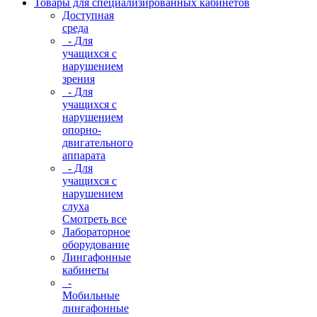
Товары для специализированных кабинетов
Доступная
среда
- Для
учащихся с
нарушением
зрения
- Для
учащихся с
нарушением
опорно-
двигательного
аппарата
- Для
учащихся с
нарушением
слуха
Смотреть все
Лабораторное
оборудование
Лингафонные
кабинеты
-
Мобильные
лингафонные