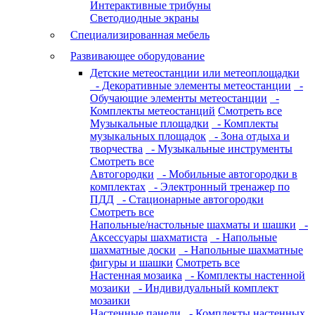
Интерактивные трибуны
Светодиодные экраны
Специализированная мебель
Развивающее оборудование
Детские метеостанции или метеоплощадки
- Декоративные элементы метеостанции
-
Обучающие элементы метеостанции
-
Комплекты метеостанций
Смотреть все
Музыкальные площадки
- Комплекты
музыкальных площадок
- Зона отдыха и
творчества
- Музыкальные инструменты
Смотреть все
Автогородки
- Мобильные автогородки в
комплектах
- Электронный тренажер по
ПДД
- Стационарные автогородки
Смотреть все
Напольные/настольные шахматы и шашки
-
Аксессуары шахматиста
- Напольные
шахматные доски
- Напольные шахматные
фигуры и шашки
Смотреть все
Настенная мозаика
- Комплекты настенной
мозаики
- Индивидуальный комплект
мозаики
Настенные панели
- Комплекты настенных