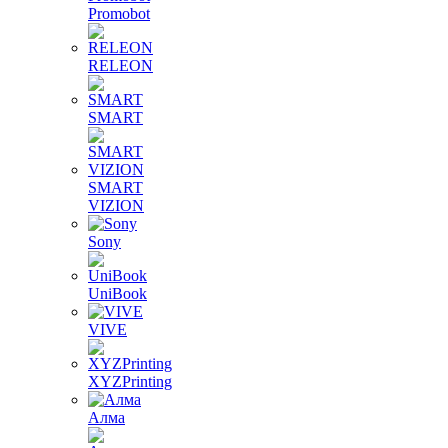
Promobot
RELEON
SMART
SMART
VIZION
Sony
UniBook
VIVE
XYZPrinting
Алма