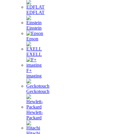
EDFLAT
Einstein
Epson
EXELL
F+
imaging
Geckotouch
Hewlett-
Packard
Hitachi