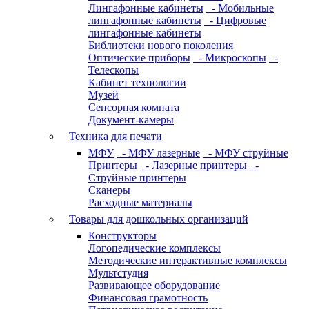
Лингафонные кабинеты
- Мобильные
лингафонные кабинеты
- Цифровые
лингафонные кабинеты
Библиотеки нового поколения
Оптические приборы
- Микроскопы
-
Телескопы
Кабинет технологии
Музей
Сенсорная комната
Документ-камеры
Техника для печати
МФУ
- МФУ лазерные
- МФУ струйные
Принтеры
- Лазерные принтеры
-
Струйные принтеры
Сканеры
Расходные материалы
Товары для дошкольных организаций
Конструкторы
Логопедические комплексы
Методические интерактивные комплексы
Мультстудия
Развивающее оборудование
Финансовая грамотность