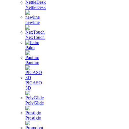
NettleDesk
newline
NexTouch
Palm
Pantum
PICASO
3D
PolyGlide
Prestigio