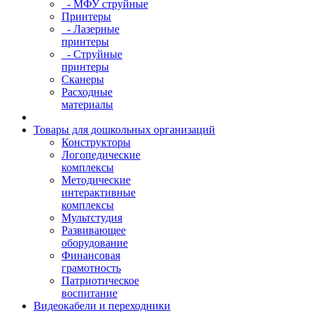
- МФУ струйные
Принтеры
- Лазерные
принтеры
- Струйные
принтеры
Сканеры
Расходные
материалы
Товары для дошкольных организаций
Конструкторы
Логопедические
комплексы
Методические
интерактивные
комплексы
Мультстудия
Развивающее
оборудование
Финансовая
грамотность
Патриотическое
воспитание
Видеокабели и переходники