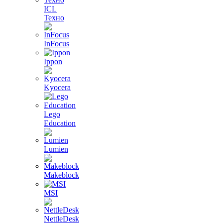
ICL
Техно
InFocus
Ippon
Kyocera
Lego
Education
Lumien
Makeblock
MSI
NettleDesk