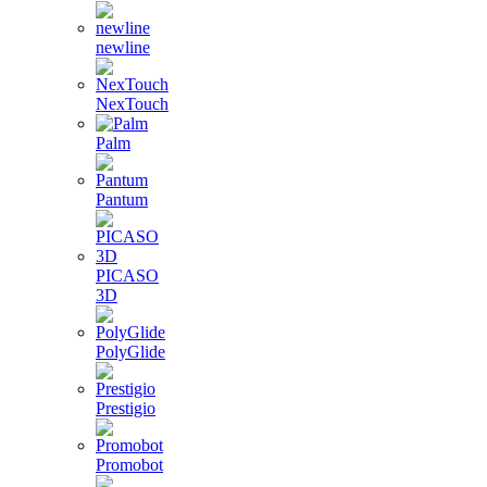
newline
NexTouch
Palm
Pantum
PICASO
3D
PolyGlide
Prestigio
Promobot