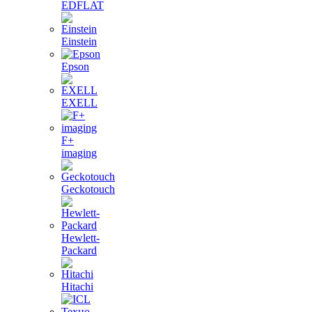
EDFLAT
Einstein
Epson
EXELL
F+
imaging
Geckotouch
Hewlett-
Packard
Hitachi