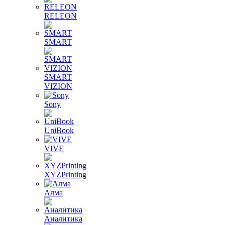
RELEON
SMART
SMART
VIZION
Sony
UniBook
VIVE
XYZPrinting
Алма
Аналитика