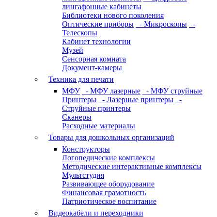
лингафонные кабинеты
Библиотеки нового поколения
Оптические приборы
- Микроскопы
-
Телескопы
Кабинет технологии
Музей
Сенсорная комната
Документ-камеры
Техника для печати
МФУ
- МФУ лазерные
- МФУ струйные
Принтеры
- Лазерные принтеры
-
Струйные принтеры
Сканеры
Расходные материалы
Товары для дошкольных организаций
Конструкторы
Логопедические комплексы
Методические интерактивные комплексы
Мультстудия
Развивающее оборудование
Финансовая грамотность
Патриотическое воспитание
Видеокабели и переходники