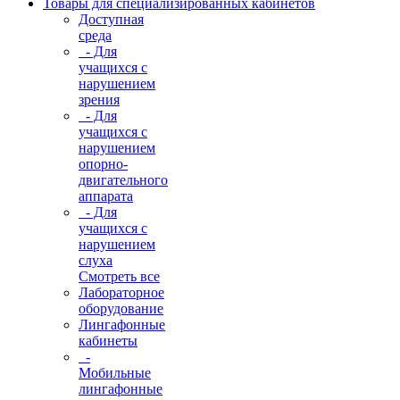
Товары для специализированных кабинетов
Доступная
среда
- Для
учащихся с
нарушением
зрения
- Для
учащихся с
нарушением
опорно-
двигательного
аппарата
- Для
учащихся с
нарушением
слуха
Смотреть все
Лабораторное
оборудование
Лингафонные
кабинеты
-
Мобильные
лингафонные