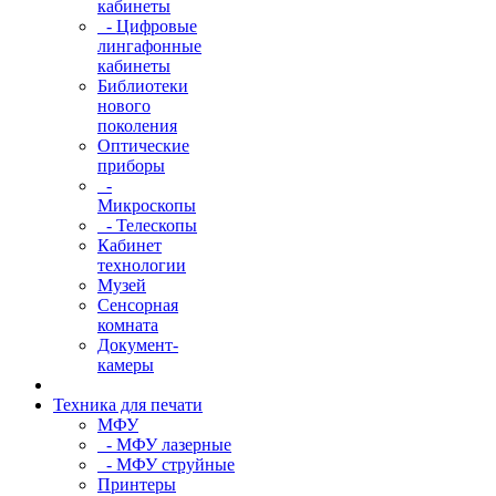
кабинеты
- Цифровые
лингафонные
кабинеты
Библиотеки
нового
поколения
Оптические
приборы
-
Микроскопы
- Телескопы
Кабинет
технологии
Музей
Сенсорная
комната
Документ-
камеры
Техника для печати
МФУ
- МФУ лазерные
- МФУ струйные
Принтеры