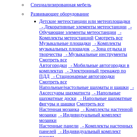
Специализированная мебель
Развивающее оборудование
Детские метеостанции или метеоплощадки
- Декоративные элементы метеостанции
-
Обучающие элементы метеостанции
-
Комплекты метеостанций
Смотреть все
Музыкальные площадки
- Комплекты
музыкальных площадок
- Зона отдыха и
творчества
- Музыкальные инструменты
Смотреть все
Автогородки
- Мобильные автогородки в
комплектах
- Электронный тренажер по
ПДД
- Стационарные автогородки
Смотреть все
Напольные/настольные шахматы и шашки
-
Аксессуары шахматиста
- Напольные
шахматные доски
- Напольные шахматные
фигуры и шашки
Смотреть все
Настенная мозаика
- Комплекты настенной
мозаики
- Индивидуальный комплект
мозаики
Настенные панели
- Комплекты настенных
панелей
- Индивидуальный комплект
панели